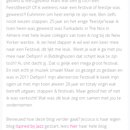
gebied & feestgebied! Want wat ben jij toch een
FeestBeest!! Of ik weleens naar een festival of feestje was
geweest?! Euhmmm om heel eerlijk te zijn nee. Ben zelfs
nooit wezen stappen. 25 jaar en het enige “feestje”waar ik
toen heen was geweest was Funkadelic in The Nox in
Almere met hele leuke collega’s van toen ik nog bij de New
Yorker werkte.. Ik zei heel dapper ik wil wel een keer mee
naar een Festival, dit lijkt me leuk.. Weet je wat ik ga met jou
mee naar Defqon1 in Biddinghuizen dat schijnt leuk te zijn
toch? Ai, shit dacht jij.. Dat is gelijk een mega groot festival..
En niet echt je muziek smaak! Maar zo gezegd zo gedaan en
was in 2011 Defqon1 mijn allereerste Festival! Ik keek mijn
ogen uit met mijn toen alweer 26 jaar en totaly virgin wat
betreft uitgaan, stappen & festivals. Maar geloof het of niet
ik was verkocht! Wat was dit leuk zeg om samen met jou te
ondernemen.
Benieuwd hoe deze blog verder gaat? Jessica is haar eigen
blog
Ispired by Jazz
gestart, lees
hier
haar hele blog.