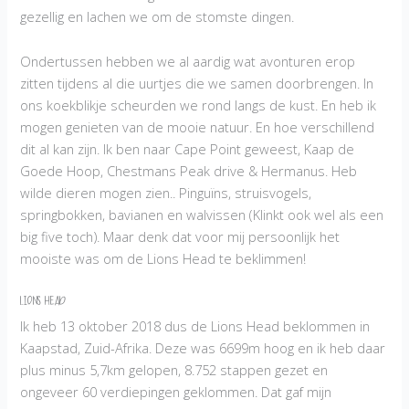
gezellig en lachen we om de stomste dingen.
Ondertussen hebben we al aardig wat avonturen erop
zitten tijdens al die uurtjes die we samen doorbrengen. In
ons koekblikje scheurden we rond langs de kust. En heb ik
mogen genieten van de mooie natuur. En hoe verschillend
dit al kan zijn. Ik ben naar Cape Point geweest, Kaap de
Goede Hoop, Chestmans Peak drive & Hermanus. Heb
wilde dieren mogen zien.. Pinguïns, struisvogels,
springbokken, bavianen en walvissen (Klinkt ook wel als een
big five toch). Maar denk dat voor mij persoonlijk het
mooiste was om de Lions Head te beklimmen!
Lions HEAD
Ik heb 13 oktober 2018 dus de Lions Head beklommen in
Kaapstad, Zuid-Afrika. Deze was 6699m hoog en ik heb daar
plus minus 5,7km gelopen, 8.752 stappen gezet en
ongeveer 60 verdiepingen geklommen. Dat gaf mijn