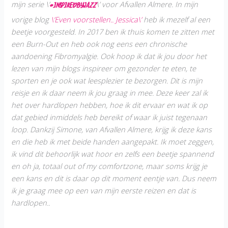
mijn serie \’
\’ voor
Afvallen Almere. In mijn
#InspiredbyJazz
vorige blog
\’Even voorstellen.. Jessica\’
heb ik mezelf al een
beetje voorgesteld. In 2017 ben ik thuis komen te zitten met
een Burn-Out en heb ook nog eens een chronische
aandoening Fibromyalgie. Ook hoop ik dat ik jou door het
lezen van mijn blogs inspireer om gezonder te eten, te
sporten en je ook wat leesplezier te bezorgen. Dit is mijn
reisje en ik daar neem ik jou graag in mee. Deze keer zal ik
het over hardlopen hebben, hoe ik dit ervaar en wat ik op
dat gebied inmiddels heb bereikt of waar ik juist tegenaan
loop. Dankzij Simone, van Afvallen Almere, krijg ik deze kans
en die heb ik met beide handen aangepakt. Ik moet zeggen,
ik vind dit behoorlijk wat hoor en zelfs een beetje spannend
en oh ja, totaal out of my comfortzone, maar soms krijg je
een kans en dit is daar op dit moment eentje van. Dus neem
ik je graag mee op een van mijn eerste reizen en dat is
hardlopen..