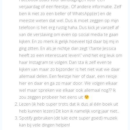
verjaardag of een feestje.. Of andere informatie. Zelf
ben ik niet zo een beller of WhatsApp(er) en de
meeste weten dat wel. Dus ik moet zeggen op mijn
telefoon is het erg rustig haha. Dus kick je vanzelf af
van de verslaving om even op social media te gaan
kijken. En zo merk ik gelijk hoeveel tijd daar bij mij in
ging zitten. En als je nichtje dan zegt \”tante Jessica
heeft zo een interessant leven\” vind het erg leuk om
haar Instagram te volgen. Dan sta ik zelf even te
kijken van maar zo bijzonder is het niet wat we daar
allemaal delen. Een feestje hier of daar, een reisje
hier en daar en ga zo maar door. We volgen elkaar
wel maar spreken we elkaar ook allemaal nog?? Ik
zou zeggen probeer het eens uit
Lezen (ik heb super trots dat ik dus al één boek uit
heb kunnen lezen) Dit kon ik namelijk vorig jaar niet..
Spotify gebruiken (dit lukt echt super goed) muziek
kan bij vele dingen helpen!