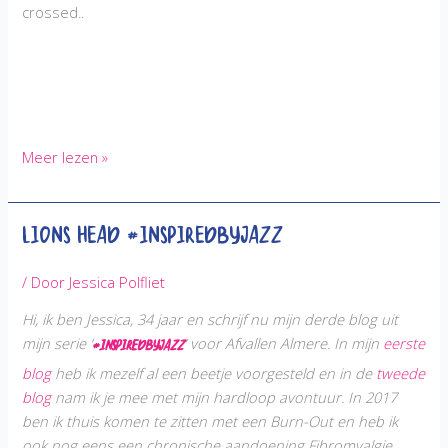
crossed..
Toen
Meer lezen »
was
het
Lions Head #InspiredbyJazz
alweer
2019
#InspiredbyJazz
/ Door
Jessica Polfliet
Hi, ik ben Jessica, 34 jaar en schrijf nu mijn derde blog
uit
mijn serie ‘
‘ voor
Afvallen Almere. In mijn
eerste
#InspiredbyJazz
blog
heb ik mezelf al een beetje voorgesteld en in de
tweede
blog
nam ik je mee met mijn hardloop avontuur. In 2017
ben ik thuis komen te zitten met een Burn-Out en heb ik
ook nog eens een chronische aandoening Fibromyalgie.