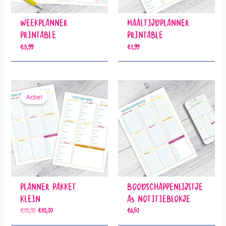
Weekplanner
Maaltijdplanner
Printable
Printable
€
3,99
€
1,99
Actie!
Planner Pakket
Boodschappenlijstje
Klein
A5 Notitieblokje
€
13,00
€
10,00
€
6,50
Oorspronkelijke prijs was: €13,00.
Huidige prijs is: €10,00.