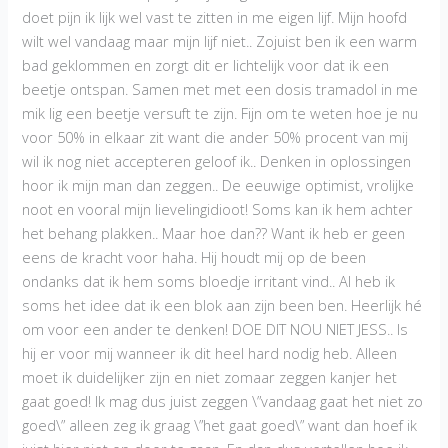
doet pijn ik lijk wel vast te zitten in me eigen lijf. Mijn hoofd
wilt wel vandaag maar mijn lijf niet.. Zojuist ben ik een warm
bad geklommen en zorgt dit er lichtelijk voor dat ik een
beetje ontspan. Samen met met een dosis tramadol in me
mik lig een beetje versuft te zijn. Fijn om te weten hoe je nu
voor 50% in elkaar zit want die ander 50% procent van mij
wil ik nog niet accepteren geloof ik.. Denken in oplossingen
hoor ik mijn man dan zeggen.. De eeuwige optimist, vrolijke
noot en vooral mijn lievelingidioot! Soms kan ik hem achter
het behang plakken.. Maar hoe dan?? Want ik heb er geen
eens de kracht voor haha. Hij houdt mij op de been
ondanks dat ik hem soms bloedje irritant vind.. Al heb ik
soms het idee dat ik een blok aan zijn been ben. Heerlijk hé
om voor een ander te denken! DOE DIT NOU NIET JESS.. Is
hij er voor mij wanneer ik dit heel hard nodig heb. Alleen
moet ik duidelijker zijn en niet zomaar zeggen kanjer het
gaat goed! Ik mag dus juist zeggen \”vandaag gaat het niet zo
goed\” alleen zeg ik graag \”het gaat goed\” want dan hoef ik