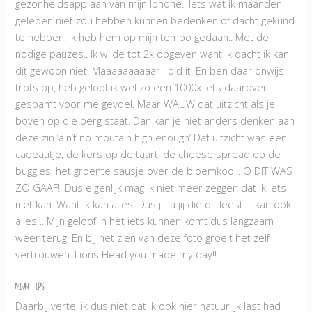
gezonheidsapp aan van mijn Iphone.. Iets wat ik maanden
geleden niet zou hebben kunnen bedenken of dacht gekund
te hebben. Ik heb hem op mijn tempo gedaan.. Met de
nodige pauzes.. Ik wilde tot 2x opgeven want ik dacht ik kan
dit gewoon niet. Maaaaaaaaaar I did it! En ben daar onwijs
trots op, heb geloof ik wel zo een 1000x iets daarover
gespamt voor me gevoel. Maar WAUW dat uitzicht als je
boven op die berg staat. Dan kan je niet anders denken aan
deze zin ‘ain’t no moutain high enough’ Dat uitzicht was een
cadeautje, de kers op de taart, de cheese spread op de
buggles, het groente sausje over de bloemkool.. O DIT WAS
ZO GAAF!! Dus eigenlijk mag ik niet meer zeggen dat ik iets
niet kan. Want ik kan alles! Dus jij ja jij die dit leest jij kan ook
alles… Mijn geloof in het iets kunnen komt dus langzaam
weer terug. En bij het zien van deze foto groeit het zelf
vertrouwen. Lions Head you made my day!!
Mijn TIPS
Daarbij vertel ik dus niet dat ik ook hier natuurlijk last had