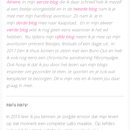
Almere.
In mijn
eerste blog
die ik daar schreef heb ik mezelf
al een beetje voorgesteld en in de
tweede blog
nam ik je
mee met mijn hardloop avontuur. Zo nam ik je in
mijn
derde blog
mee naar Kaapstad.. En in mijn alweer
vierde blog
wist ik nog geen eens waarover ik het wil
hebben. Nu tijdens mijn
vijfde blog
neem ik je mee op mijn
avonturen omtrent feestjes, festivals of een dagje uit.. In
2017 ben ik thuis komen te zitten met een Burn-Out en heb
ik ook nog eens een chronische aandoening Fibromyalgie.
Ook hoop ik dat ik jou door het lezen van mijn blogs
inspireer om gezonder te eten, te sporten en je ook wat
leesplezier te bezorgen. Dit is mijn reis en ik neem jou daar
graag in mee..
PARTY PARTY!
In 2010 leer ik jou kennen. Je zorgde ervoor dat mijn leven
op dat moment een complete salto maakte.. Op liefdes