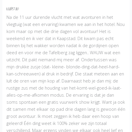
Kaapstad
Na de 11 uur durende vlucht met wat avonturen in het
vliegtuig (wat een ervaring) kwamen we aan in het hotel. Nou
kom maar op met die drie dagen vol avontuur! Het is
weekend en ik vier dat in Kaapstad. Dit kwam pas echt
binnen bij het wakker worden nadat ik de gordijnen open
deed en voor me de Tafelberg zag liggen.. WAUW wat een
uitzicht. Dit pakt niemand mij meer af. Ondertussen was
mijn drukke zusje (dat- kleine- blonde-ding-dat-heel-hard-
kan-schreeuwen) al druk in bedrijf. Die staat meteen aan en
lult de oren van mijn kop af. Daarnaast heb je dan mij: de
rustige zus met de houding van het-komt-wel-goed-ik-laat-
alles-op-me-afkomen modus. De ervaring is dat je dan
soms spontaan een gratis vuurwerk show krijgt. Want ja ook
dit samen met elkaar op pad drie dagen lang is gewoon één
groot avontuur. Ik moet zeggen ik heb daar een hoop van
geleerd! Één ding weet ik 100% zeker we zijn totaal
verschillend. Maar ergens vinden we elkaar ook heel lief en