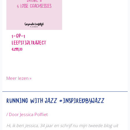
1-op-1
Leefstijltraject
€
299,00
Lions
Meer lezen »
Head
#InspiredbyJazz
Running with Jazz #InspiredbyJazz
/ Door
Jessica Polfliet
Hi, ik ben Jessica, 34 jaar en schrijf nu mijn tweede blog
uit