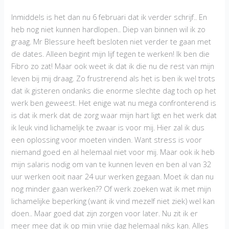
Inmiddels is het dan nu 6 februari dat ik verder schrijf.. En
heb nog niet kunnen hardlopen.. Diep van binnen wil ik zo
graag. Mr Blessure heeft besloten niet verder te gaan met
de dates. Alleen begint mijn lijf tegen te werken! Ik ben die
Fibro zo zat! Maar ook weet ik dat ik die nu de rest van mijn
leven bij mij draag. Zo frustrerend als het is ben ik wel trots
dat ik gisteren ondanks die enorme slechte dag toch op het
werk ben geweest. Het enige wat nu mega confronterend is
is dat ik merk dat de zorg waar mijn hart ligt en het werk dat
ik leuk vind lichamelijk te zwaar is voor mij. Hier zal ik dus
een oplossing voor moeten vinden. Want stress is voor
niemand goed en al helemaal niet voor mij. Maar ook ik heb
mijn salaris nodig om van te kunnen leven en ben al van 32
uur werken ooit naar 24 uur werken gegaan. Moet ik dan nu
nog minder gaan werken?? Of werk zoeken wat ik met mijn
lichamelijke beperking (want ik vind mezelf niet ziek) wel kan
doen.. Maar goed dat zijn zorgen voor later. Nu zit ik er
meer mee dat ik op mijn vrije dag helemaal niks kan. Alles