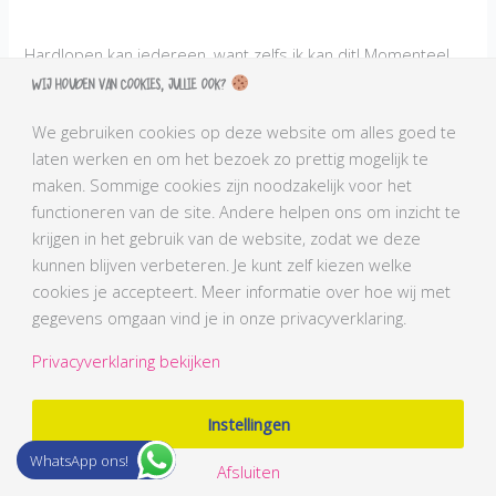
Hardlopen kan iedereen, want zelfs ik kan dit! Momenteel
begin ik dit weer op te pakken op een heel laag niveau, want
Wij houden van cookies, jullie ook?
ik ben niet een op en top hardloopster. Alle stapjes
We gebruiken cookies op deze website om alles goed te
beginnen klein en zullen uiteindelijk een groot resultaat
laten werken en om het bezoek zo prettig mogelijk te
hebben met onderweg soms wat hindernissen zoals
maken. Sommige cookies zijn noodzakelijk voor het
blessures, maar ook dit maakt mij sterker om uiteindelijk
functioneren van de site. Andere helpen ons om inzicht te
mijn doel te bereiken.
krijgen in het gebruik van de website, zodat we deze
kunnen blijven verbeteren. Je kunt zelf kiezen welke
Misschien vraag jij je af wanneer ik voor het eerst ging
cookies je accepteert. Meer informatie over hoe wij met
hardlopen?! Dit was geloof ik in 2013 of 2014, ik weet het
gegevens omgaan vind je in onze privacyverklaring.
niet meer precies. Mijn beste vriendinnetje liep hard en ik
dacht; ‘nou leuk voor jou maar dat kan ik dus echt niet.’
Privacyverklaring bekijken
Alleen heeft zij van de woorden ‘niet kunnen’ nog nooit
gehoord. Uiteindelijk heb ik toch de 0-5 km lessen van Evy
Instellingen
Gruyaert op mijn telefoon gezet (althans mijn man) en ik
was klaar om te gaan. Wist ik veel dat er tussen wandelen
WhatsApp ons!
Afsluiten
en lopen een flink verschil zat. Ik dacht wel even op het