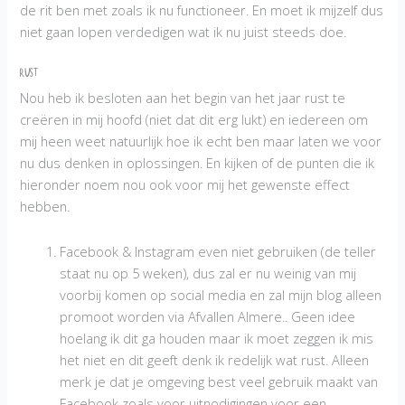
de rit ben met zoals ik nu functioneer. En moet ik mijzelf dus
niet gaan lopen verdedigen wat ik nu juist steeds doe.
RUST
Nou heb ik besloten aan het begin van het jaar rust te
creëren in mij hoofd (niet dat dit erg lukt) en iedereen om
mij heen weet natuurlijk hoe ik echt ben maar laten we voor
nu dus denken in oplossingen. En kijken of de punten die ik
hieronder noem nou ook voor mij het gewenste effect
hebben.
Facebook & Instagram even niet gebruiken (de teller
staat nu op 5 weken), dus zal er nu weinig van mij
voorbij komen op social media en zal mijn blog alleen
promoot worden via Afvallen Almere.. Geen idee
hoelang ik dit ga houden maar ik moet zeggen ik mis
het niet en dit geeft denk ik redelijk wat rust. Alleen
merk je dat je omgeving best veel gebruik maakt van
Facebook zoals voor uitnodigingen voor een