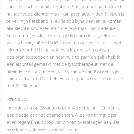
kan ik nu toch echt niet hebben.. Shit, ik moet nu maar echt
nu naar twee cliënten maar kan geen auto rijden & lopen is
te ver mijn fietsband is lek (je zou bijna denken nu komen
alle slechte smoezen eruit die je je maar kan bedenken).
Euhmmmm Jess luister eens je lichaam deze geeft een
waarschuwing af! Hé f*ck!! Trouwens opeens schrijf ik wel
lekker door hé? Hahaha. In overleg met een collega
besloten te stoppen en naar huis te gaan en gelijk heb ik
een afspraak gemaakt met de fysiotherapeut met de
uiteindelijke conclusie er is niks aan de hand! Alleen is je
knie overbelast! Oke TOP! En zo begon de eerste de date
met Mr Blessure..
INSPIRATIELOOS
Inmiddels nu op 25 januari dat ik verder schrijf.. En ben ik
een beetje aan het doemdenken. Alles valt in mijn ogen
even tegen! En ik schop van binnen overal tegen aan.. De
Blog laat ik ook even voor wat het is.