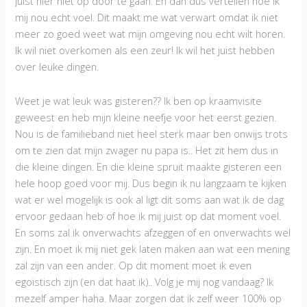
juist hier niet op door te gaan. En dan dus vertellen hoe ik
mij nou echt voel. Dit maakt me wat verwart omdat ik niet
meer zo goed weet wat mijn omgeving nou echt wilt horen.
Ik wil niet overkomen als een zeur! Ik wil het juist hebben
over leuke dingen.
Weet je wat leuk was gisteren?? Ik ben op kraamvisite
geweest en heb mijn kleine neefje voor het eerst gezien.
Nou is de familieband niet heel sterk maar ben onwijs trots
om te zien dat mijn zwager nu papa is.. Het zit hem dus in
die kleine dingen. En die kleine spruit maakte gisteren een
hele hoop goed voor mij. Dus begin ik nu langzaam te kijken
wat er wel mogelijk is ook al ligt dit soms aan wat ik de dag
ervoor gedaan heb of hoe ik mij juist op dat moment voel.
En soms zal ik onverwachts afzeggen of en onverwachts wel
zijn. En moet ik mij niet gek laten maken aan wat een mening
zal zijn van een ander. Op dit moment moet ik even
egoïstisch zijn (en dat haat ik).. Volg je mij nog vandaag? Ik
mezelf amper haha. Maar zorgen dat ik zelf weer 100% op