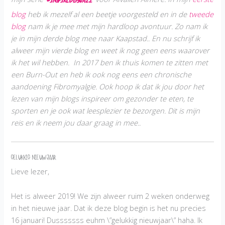
#InspiredbyJazz
blog
heb ik mezelf al een beetje voorgesteld en in de
tweede
blog
nam ik je mee met mijn hardloop avontuur. Zo nam ik
je in mijn derde blog mee naar Kaapstad.. En nu schrijf ik
alweer mijn vierde blog en weet ik nog geen eens waarover
ik het wil hebben. In 2017 ben ik thuis komen te zitten met
een Burn-Out en heb ik ook nog eens een chronische
aandoening Fibromyalgie. Ook hoop ik dat ik jou door het
lezen van mijn blogs inspireer om gezonder te eten, te
sporten en je ook wat leesplezier te bezorgen. Dit is mijn
reis en ik neem jou daar graag in mee..
GELUKKIG NIEUWJAAR
Lieve lezer,
Het is alweer 2019! We zijn alweer ruim 2 weken onderweg
in het nieuwe jaar. Dat ik deze blog begin is het nu precies
16 januari! Dusssssss euhm \”gelukkig nieuwjaar\” haha. Ik