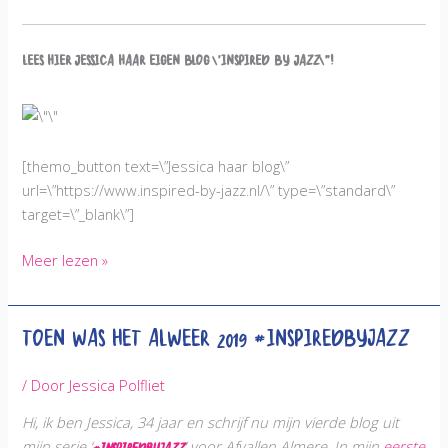
Lees hier Jessica haar eigen blog \’Inspired by Jazz\”!
[themo_button text=\”Jessica haar blog\”
url=\”https://www.inspired-by-jazz.nl/\” type=\”standard\”
target=\”_blank\”]
Feestje
Meer lezen »
hier
en
Toen was het alweer 2019 #InspiredbyJazz
daar..
#InspiredbyJazz
/ Door
Jessica Polfliet
Hi, ik ben Jessica, 34 jaar en schrijf nu mijn vierde blog
uit
mijn serie ‘
‘ voor
Afvallen Almere. In mijn
eerste