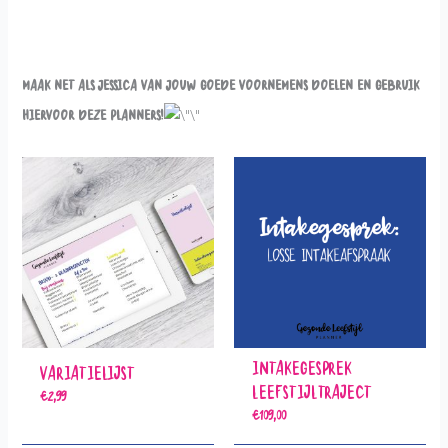
Maak net als Jessica van jouw goede voornemens doelen en gebruik
hiervoor deze planners!
Intakegesprek
Variatielijst
Leefstijltraject
€
2,99
€
109,00