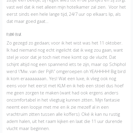
vast wel dat ik niet alleen mijn hotelkamer zal zien. Voor het
eerst sinds een hele lange tijd, 24/7 uur op elkaars lip, als
dat maar goed gaat…
Flying Blue
Zo gezegd zo gedaan; voor ik het wist was het 11 oktober.
Ik had niemand nog echt ingelicht dat ik weg zou gaan, want
stel je voor dat je toch niet mee komt op de vlucht. Dat
schijnt altijd nog een spannend iets te zijn, maar op Schiphol
werd \”Mw. van der Pijll\” omgeroepen oh YEAHHHH! Big bird
ik kom eraaaaaaaan.. Yes! Wat een luxe, ik vlieg ook nog
eens voor het eerst met KLM en ik heb een stoel dus hoef
me geen zorgen te maken (want had ook ergens anders
oncomfortabel in het vliegtuig kunnen zitten.. Mijn fantasie
neemt een loopje met me en ik zie mezelf al in een
vrachtruim zitten tussen alle koffers). Oké ik kan nu rustig
adem halen, uit het raam kijken en laat die 11 uur durende
vlucht maar beginnen.