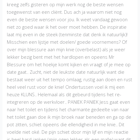
kreeg zelfs gisteren op mijn werk nog de beste wensen
toegewenst van een cliënt. Dus ach ja waarom niet nog
even de beste wensen voor jou. Ik weet vandaag gewoon
niet zo goed waar ik het over moet hebben. De inspiratie
laat mij even in de steek (tenminste dat denk ik natuurlijk)!
Misschien een lijstje met doelen/ goede voornemens? Of
over mijn blessure aan mijn knie (overbelast) als je weer
lekker bezig bent met het hardlopen en opeens Mr
Blessure om het hoekje komt kijken en vraagt of je mee op
date gaat.. Zucht, niet de leukste date natuurlijk want die
bestaat weer uit het tempo omlaag, rustig aan doen en rust
heel veel rust voor de knie! Ondertussen voel ik mij een
heuze KLUNS.. Helemaal als dit gebeurd tijdens het re-
integreren op de werkvloer.. PANIEK PANIEK Jess gaat even
naar het toilet en tijdens het charmante gedeelte van naar
het toilet gaan doe ik mijn broek naar beneden en ga op de
pot zitten, schiet opeens die ellendigheid in me knie.. Dit
voelde niet oké. De pijn schiet door mijn lijf en mijn reactie
is heel hard janken (mijn ogen lekker als een malle) want dit