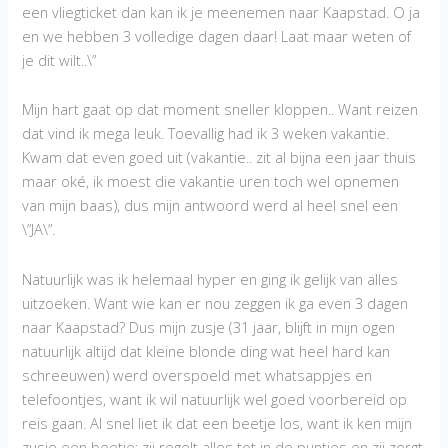
een vliegticket dan kan ik je meenemen naar Kaapstad. O ja
en we hebben 3 volledige dagen daar! Laat maar weten of
je dit wilt..\”
Mijn hart gaat op dat moment sneller kloppen.. Want reizen
dat vind ik mega leuk. Toevallig had ik 3 weken vakantie.
Kwam dat even goed uit (vakantie.. zit al bijna een jaar thuis
maar oké, ik moest die vakantie uren toch wel opnemen
van mijn baas), dus mijn antwoord werd al heel snel een
\”JA\”.
Natuurlijk was ik helemaal hyper en ging ik gelijk van alles
uitzoeken. Want wie kan er nou zeggen ik ga even 3 dagen
naar Kaapstad? Dus mijn zusje (31 jaar, blijft in mijn ogen
natuurlijk altijd dat kleine blonde ding wat heel hard kan
schreeuwen) werd overspoeld met whatsappjes en
telefoontjes, want ik wil natuurlijk wel goed voorbereid op
reis gaan. Al snel liet ik dat een beetje los, want ik ken mijn
zusje een beetje; zij regelt alles tot in de puntjes en zij zorgt