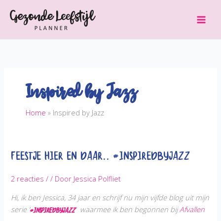
Ga
naar
de
inhoud
Inspired by Jazz
Home
Inspired by Jazz
Feestje hier en daar.. #InspiredbyJazz
2 reacties
/
/ Door
Jessica Polfliet
Hi, ik ben Jessica, 34 jaar en schrijf nu mijn vijfde blog
uit mijn
serie ‘
‘ waarmee ik ben begonnen bij
Afvallen
#InspiredbyJazz