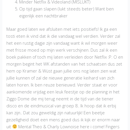
Minder Netflix & Videoland (MISLUKT)
Op tijd gaan slapen (lukt steeds beter) Want ben
eigenlijk een nachtbraker
Maar goed laten we afsluiten met iets positiefs! Ik ga een
tosti eten ik vind dat ik die vandaag wel verdien. Verder zal
het een rustig dagje zijn vandaag want ik wil morgen weer
met frisse moed op mijn werk verschijnen. Dus zal ik een
boek pakken of toch mij laten verleiden door Netflix :P. O en
morgen begint het WK afstanden van het schaatsen dus zet
hem op Kramer & Wüst gaan jullie ons nog laten zien wat
jullie kunnen of zal de nieuwe generatie keihard van zich
laten horen. Ik ben reuze benieuwd. Verder staat er voor
aankomende vrijdag een leuk feestje op de planning in het
Ziggo Dome die mij terug neemt in de tijd van de tiener
disco en de eindmusical van groep 8.. Ik hoop dat ik erbij
kan zijn.. Dat zou geweldig zijn natuurlijk! Een beetje
gezelligheid doet een mens goed dus ik kijk er enorm naar
uit
Mental Theo & Charly Lownoise here i come! Fingers