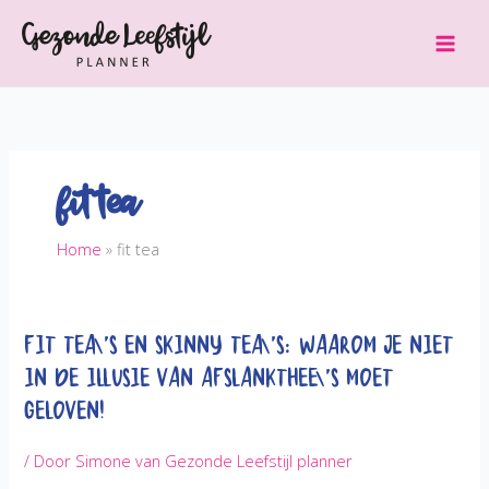
Ga
naar
de
inhoud
fit tea
Home
fit tea
Fit tea\’s en Skinny tea\’s: Waarom je niet
in de illusie van afslankthee\’s moet
geloven!
/ Door
Simone van Gezonde Leefstijl planner