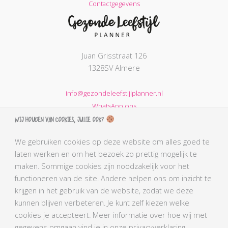
Contactgegevens
Juan Grisstraat 126
1328SV Almere
info@gezondeleefstijlplanner.nl
WhatsApp ons
Wij houden van cookies, jullie ook?
KVK nummer: 68664621
BTW nummer: NL002203974B31
We gebruiken cookies op deze website om alles goed te
laten werken en om het bezoek zo prettig mogelijk te
AGB-code Praktijk: 90069212
maken. Sommige cookies zijn noodzakelijk voor het
AGB-code Zorgverlener Simone: 90110291
functioneren van de site. Andere helpen ons om inzicht te
Kabiz registratienummer: 18106656784
krijgen in het gebruik van de website, zodat we deze
BLCN lidnummer: L0761
kunnen blijven verbeteren. Je kunt zelf kiezen welke
BGN lidnummer Simone: 4407
cookies je accepteert. Meer informatie over hoe wij met
gegevens omgaan vind je in onze privacyverklaring.