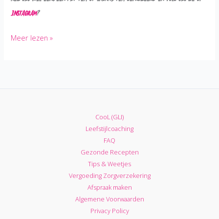
Heb jij wel eens een Fit tea of Skinny tea geprobeerd en volg jij ze op
Instagram
?
Fit
Meer lezen »
tea\’s
en
Skinny
tea\’s:
Waarom
je
CooL (GLI)
niet
Leefstijlcoaching
in
FAQ
de
Gezonde Recepten
illusie
Tips & Weetjes
van
Vergoeding Zorgverzekering
afslankthee\’s
Afspraak maken
moet
Algemene Voorwaarden
geloven!
Privacy Policy