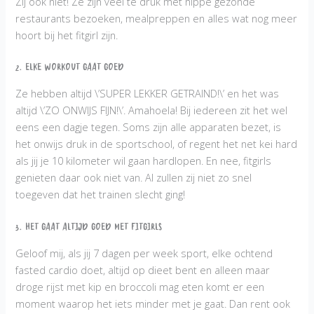
Zij ook niet! Ze zijn veel te druk met hippe gezonde
restaurants bezoeken, mealpreppen en alles wat nog meer
hoort bij het fitgirl zijn.
2. Elke workout gaat goed
Ze hebben altijd \’SUPER LEKKER GETRAIND!\’ en het was
altijd \’ZO ONWIJS FIJN!\’. Amahoela! Bij iedereen zit het wel
eens een dagje tegen. Soms zijn alle apparaten bezet, is
het onwijs druk in de sportschool, of regent het net kei hard
als jij je 10 kilometer wil gaan hardlopen. En nee, fitgirls
genieten daar ook niet van. Al zullen zij niet zo snel
toegeven dat het trainen slecht ging!
3. Het gaat altijd goed met Fitgirls
Geloof mij, als jij 7 dagen per week sport, elke ochtend
fasted cardio doet, altijd op dieet bent en alleen maar
droge rijst met kip en broccoli mag eten komt er een
moment waarop het iets minder met je gaat. Dan rent ook