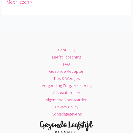
8
Meer lezen »
Leugens
van
een
Fitgirl,
waarom
je
CooL (GLI)
dus
Leefstijlcoaching
niet
FAQ
alles
Gezonde Recepten
moet
Tips & Weetjes
geloven
Vergoeding Zorgverzekering
op
Afspraak maken
Social
Algemene Voorwaarden
Media
Privacy Policy
Contactgegevens