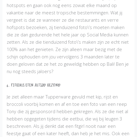
hotspots en gaan ook nog eens zowat elke maand op
vakantie naar de meest tropische bestemmingen. Wat jij
vergeet is dat ze wanneer ze die restaurants en verre
hofspots bezoeken, zij tienduizend foto\’s moeten maken
die ze dan gedurende het hele jaar op Social Media kunnen
zetten. Als ze die tienduizend foto\’s maken zijn ze echt niet
100% aan het genieten. Ze zijn alleen maar bezig met de
schijn ophouden om jou vervolgens 3 maanden later te
doen geloven dat ze het zo geweldig hebben op Bali! Ben je
nu nog steeds jaloers?
6. Fitgirls eten altijd gezond
Je ziet alleen maar Tupperware gevuld met kip, rijst en
broccoli voorbij komen en af en toe een foto van een reep
Tony die zij gesponsord hebben gekregen. Als ze die niet al
hebben opgegeten tijdens die eetbui, die wij bij leugen 3
beschreven. Als jij denkt dat een fitgirl nooit naar een
feestje gaat of een kater heeft, dan heb je het mis. Ook een