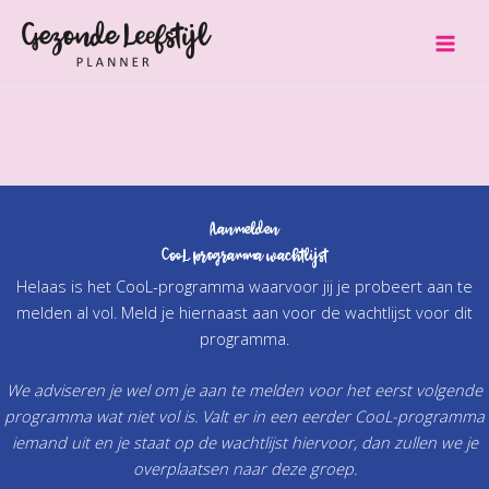
Ga
naar
de
inhoud
Aanmelden
CooL programma wachtlijst
Helaas is het CooL-programma waarvoor jij je probeert aan te
melden al vol. Meld je hiernaast aan voor de wachtlijst voor dit
programma.
We adviseren je wel om je aan te melden voor het eerst volgende
programma wat niet vol is. Valt er in een eerder CooL-programma
iemand uit en je staat op de wachtlijst hiervoor, dan zullen we je
overplaatsen naar deze groep.