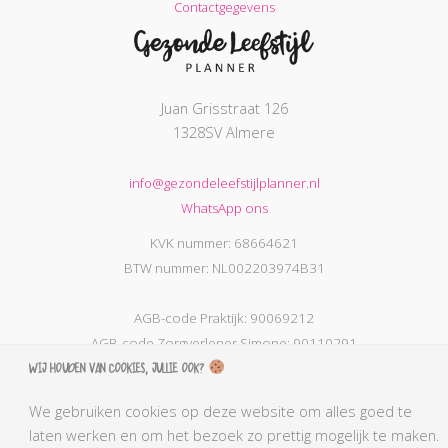
Contactgegevens
Juan Grisstraat 126
1328SV Almere
info@gezondeleefstijlplanner.nl
WhatsApp ons
KVK nummer: 68664621
BTW nummer: NL002203974B31
AGB-code Praktijk: 90069212
AGB-code Zorgverlener Simone: 90110291
Wij houden van cookies, jullie ook?
Kabiz registratienummer: 18106656784
BLCN lidnummer: L0761
We gebruiken cookies op deze website om alles goed te
BGN lidnummer Simone: 4407
laten werken en om het bezoek zo prettig mogelijk te maken.