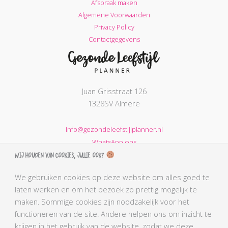
Afspraak maken
Algemene Voorwaarden
Privacy Policy
Contactgegevens
Juan Grisstraat 126
1328SV Almere
info@gezondeleefstijlplanner.nl
WhatsApp ons
Wij houden van cookies, jullie ook?
KVK nummer: 68664621
BTW nummer: NL002203974B31
We gebruiken cookies op deze website om alles goed te
laten werken en om het bezoek zo prettig mogelijk te
AGB-code Praktijk: 90069212
maken. Sommige cookies zijn noodzakelijk voor het
AGB-code Zorgverlener Simone: 90110291
functioneren van de site. Andere helpen ons om inzicht te
Kabiz registratienummer: 18106656784
krijgen in het gebruik van de website, zodat we deze