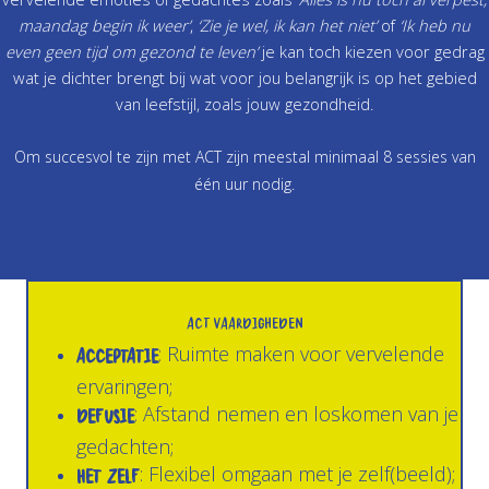
maandag begin ik weer’
,
‘Zie je wel, ik kan het niet’
of
‘Ik heb nu
even geen tijd om gezond te leven’
je kan toch kiezen voor gedrag
wat je dichter brengt bij wat voor jou belangrijk is op het gebied
van leefstijl, zoals jouw gezondheid.
Om succesvol te zijn met ACT zijn meestal minimaal 8 sessies van
één uur nodig.
ACT vaardigheden
Acceptatie
: Ruimte maken voor vervelende
ervaringen;
Defusie
: Afstand nemen en loskomen van je
gedachten;
Het Zelf
: Flexibel omgaan met je zelf(beeld);