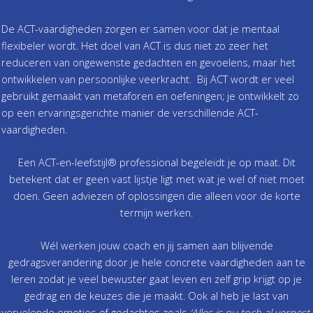
De ACT-vaardigheden zorgen er samen voor dat je mentaal
flexibeler wordt. Het doel van ACT is dus niet zo zeer het
reduceren van ongewenste gedachten en gevoelens, maar het
ontwikkelen van persoonlijke veerkracht. Bij ACT wordt er veel
gebruikt gemaakt van metaforen en oefeningen; je ontwikkelt zo
op een ervaringsgerichte manier de verschillende ACT-
vaardigheden.
Een ACT-en-leefstijl® professional begeleidt je op maat. Dit
betekent dat er geen vast lijstje ligt met wat je wel of niet moet
doen. Geen adviezen of oplossingen die alleen voor de korte
termijn werken.
Wél werken jouw coach en jij samen aan blijvende
gedragsverandering door je hele concrete vaardigheden aan te
leren zodat je veel bewuster gaat leven en zelf grip krijgt op je
gedrag en de keuzes die je maakt.
Ook al heb je last van
vervelende emoties of gedachtes zoals
‘Alles is nu toch al verpest,