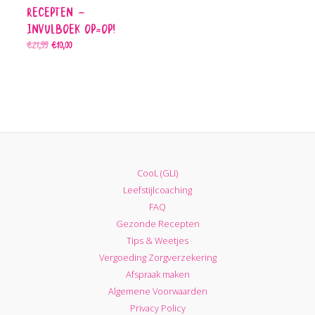
Recepten –
Invulboek OP=OP!
€
21,99
€
10,00
Oorspronkelijke prijs was: €21,99.
Huidige prijs is: €10,00.
CooL (GLI)
Leefstijlcoaching
FAQ
Gezonde Recepten
Tips & Weetjes
Vergoeding Zorgverzekering
Afspraak maken
Algemene Voorwaarden
Privacy Policy