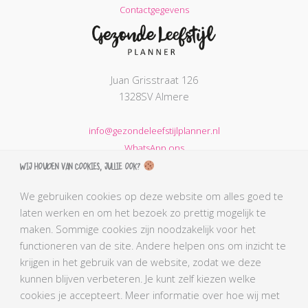
Contactgegevens
Juan Grisstraat 126
1328SV Almere
info@gezondeleefstijlplanner.nl
WhatsApp ons
Wij houden van cookies, jullie ook?
KVK nummer: 68664621
BTW nummer: NL002203974B31
We gebruiken cookies op deze website om alles goed te
laten werken en om het bezoek zo prettig mogelijk te
AGB-code Praktijk: 90069212
maken. Sommige cookies zijn noodzakelijk voor het
AGB-code Zorgverlener Simone: 90110291
functioneren van de site. Andere helpen ons om inzicht te
Kabiz registratienummer: 18106656784
krijgen in het gebruik van de website, zodat we deze
BLCN lidnummer: L0761
kunnen blijven verbeteren. Je kunt zelf kiezen welke
BGN lidnummer Simone: 4407
cookies je accepteert. Meer informatie over hoe wij met