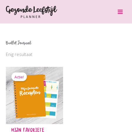
Ga
naar
de
inhoud
Bullet Journal
Enig resultaat
Actie!
Mijn Favoriete