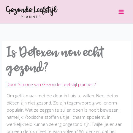
Ga
naar
de
inhoud
Is Detoxen nou echt
gezond?
Door
Simone van Gezonde Leefstijl planner
/
Om gelijk maar met de deur in huis te vallen. Nee, detox
diëten zijn niet gezond. Ze zijn tegenwoordig wel enorm
populair. Wat ze zeggen te zullen doen is nooit bewezen,
namelijk: \’toxische stoffen uit je lichaam spoelen\’. In
werkelijkheid kunnen ze erg ongezond zijn. Twijfel je er aan
om een detox dieet te gaan volgen? Wij denken dat het