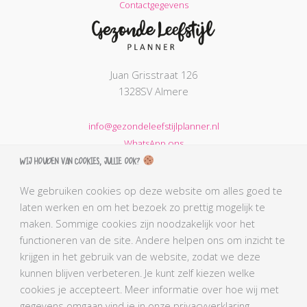
Contactgegevens
Juan Grisstraat 126
1328SV Almere
info@gezondeleefstijlplanner.nl
WhatsApp ons
Wij houden van cookies, jullie ook?
KVK nummer: 68664621
BTW nummer: NL002203974B31
We gebruiken cookies op deze website om alles goed te
laten werken en om het bezoek zo prettig mogelijk te
AGB-code Praktijk: 90069212
maken. Sommige cookies zijn noodzakelijk voor het
AGB-code Zorgverlener Simone: 90110291
functioneren van de site. Andere helpen ons om inzicht te
Kabiz registratienummer: 18106656784
krijgen in het gebruik van de website, zodat we deze
BLCN lidnummer: L0761
kunnen blijven verbeteren. Je kunt zelf kiezen welke
BGN lidnummer Simone: 4407
cookies je accepteert. Meer informatie over hoe wij met
gegevens omgaan vind je in onze privacyverklaring.