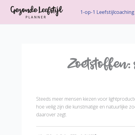
Ga
naar
1-op-1 Leefstijlcoaching
de
inhoud
Zoetstoffen:
Steeds meer mensen kiezen voor lightproducten,
hoe veilig zijn die kunstmatige en natuurlijke zo
daarover zegt.