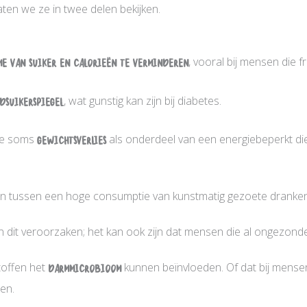
ten we ze in twee delen bekijken.
me van suiker en calorieën te verminderen
, vooral bij mensen die f
dsuikerspiegel
, wat gunstig kan zijn bij diabetes.
ze soms
gewichtsverlies
als onderdeel van een energiebeperkt die
n tussen een hoge consumptie van kunstmatig gezoete dranken 
n dit veroorzaken; het kan ook zijn dat mensen die al ongezond
toffen het
darmmicrobioom
kunnen beïnvloeden. Of dat bij mensen 
en.