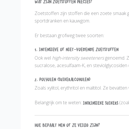
Wat zijn zoetstoffen precies?
Zoetstoffen zijn stoffen die een zoete smaak g
sportdranken en kauwgom.
Er bestaan grofweg twee soorten:
1. Intensieve of niet-voedende zoetstoffen
Ook wel
high-intensity sweeteners
genoemd. Ze
sucralose, acesulfaam-K, en steviolglycosiden (u
2. Polyolen (suikeralcoholen)
Zoals xylitol, erythritol en maltitol. Ze bevat
Belangrijk om te weten:
intrinsieke suikers
(zoal
Hoe bepaalt men of ze veilig zijn?