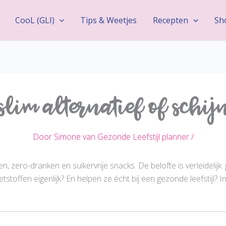
CooL (GLI)
Tips & Weetjes
Recepten
Sh
 slim alternatief of schi
Door
Simone van Gezonde Leefstijl planner
/
 zero-dranken en suikervrije snacks. De belofte is verleidelij
etstoffen eigenlijk? En helpen ze écht bij een gezonde leefstijl? I