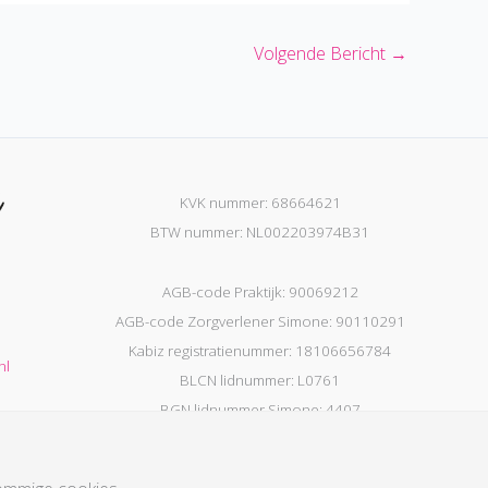
Volgende Bericht
→
KVK nummer: 68664621
BTW nummer: NL002203974B31
AGB-code Praktijk: 90069212
AGB-code Zorgverlener Simone: 90110291
Kabiz registratienummer: 18106656784
nl
BLCN lidnummer: L0761
BGN lidnummer Simone: 4407