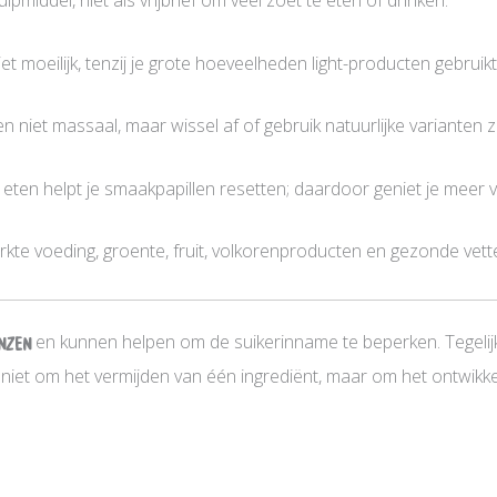
lpmiddel, niet als vrijbrief om veel zoet te eten of drinken.
niet moeilijk, tenzij je grote hoeveelheden light-producten gebruikt
niet massaal, maar wissel af of gebruik natuurlijke varianten zo
eten helpt je smaakpapillen resetten; daardoor geniet je meer v
te voeding, groente, fruit, volkorenproducten en gezonde vetten
enzen
en kunnen helpen om de suikerinname te beperken. Tegelijke
it niet om het vermijden van één ingrediënt, maar om het ontwi