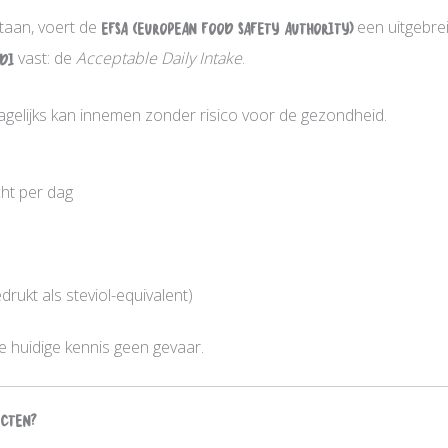
taan, voert de
EFSA (European Food Safety Authority)
een uitgebreid
DI
vast: de
Acceptable Daily Intake
.
agelijks kan innemen zonder risico voor de gezondheid.
ht per dag
drukt als steviol-equivalent)
de huidige kennis geen gevaar.
ecten?