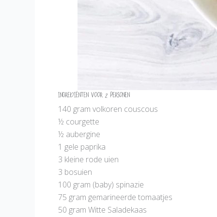
Ingrediënten voor 2 personen
140 gram volkoren couscous
½ courgette
½ aubergine
1 gele paprika
3 kleine rode uien
3 bosuien
100 gram (baby) spinazie
75 gram gemarineerde tomaatjes
50 gram Witte Saladekaas