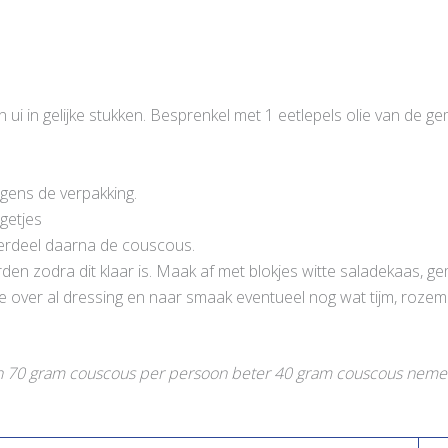
n ui in gelijke stukken. Besprenkel met 1 eetlepels olie van de 
gens de verpakking.
getjes
verdeel daarna de couscous.
den zodra dit klaar is. Maak af met blokjes witte saladekaas, g
e over al dressing en naar smaak eventueel nog wat tijm, rozema
s van 70 gram couscous per persoon beter 40 gram couscous neme