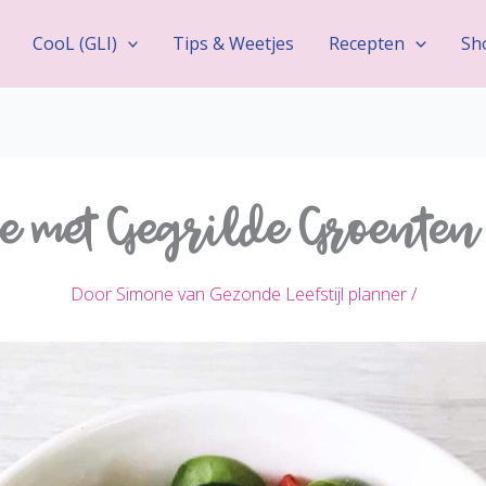
CooL (GLI)
Tips & Weetjes
Recepten
Sh
e met Gegrilde Groenten
Door
Simone van Gezonde Leefstijl planner
/