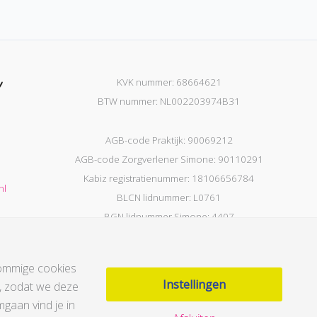
KVK nummer: 68664621
BTW nummer: NL002203974B31
AGB-code Praktijk: 90069212
AGB-code Zorgverlener Simone: 90110291
Kabiz registratienummer: 18106656784
nl
BLCN lidnummer: L0761
BGN lidnummer Simone: 4407
Sommige cookies
Instellingen
e, zodat we deze
mgaan vind je in