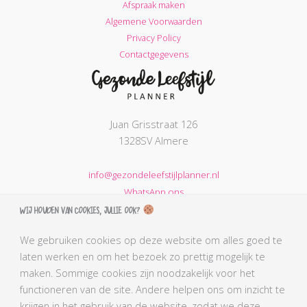
Afspraak maken
Algemene Voorwaarden
Privacy Policy
Contactgegevens
Juan Grisstraat 126
1328SV Almere
info@gezondeleefstijlplanner.nl
WhatsApp ons
Wij houden van cookies, jullie ook?
KVK nummer: 68664621
BTW nummer: NL002203974B31
We gebruiken cookies op deze website om alles goed te
laten werken en om het bezoek zo prettig mogelijk te
AGB-code Praktijk: 90069212
maken. Sommige cookies zijn noodzakelijk voor het
AGB-code Zorgverlener Simone: 90110291
functioneren van de site. Andere helpen ons om inzicht te
Kabiz registratienummer: 18106656784
krijgen in het gebruik van de website, zodat we deze