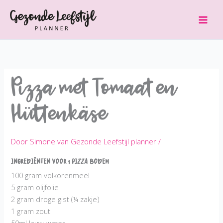
Ga
naar
de
inhoud
Pizza met Tomaat en
Hüttenkäse
Door
Simone van Gezonde Leefstijl planner
/
Ingrediënten voor 1 pizza bodem
100 gram volkorenmeel
5 gram olijfolie
2 gram droge gist (¼ zakje)
1 gram zout
50ml lauw water