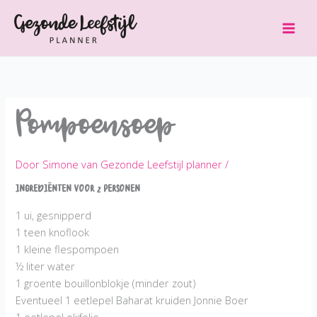
Ga
naar
de
inhoud
Pompoensoep
Door
Simone van Gezonde Leefstijl planner
/
Ingrediënten voor 2 personen
1 ui, gesnipperd
1 teen knoflook
1 kleine flespompoen
½ liter water
1 groente bouillonblokje (minder zout)
Eventueel 1 eetlepel Baharat kruiden Jonnie Boer