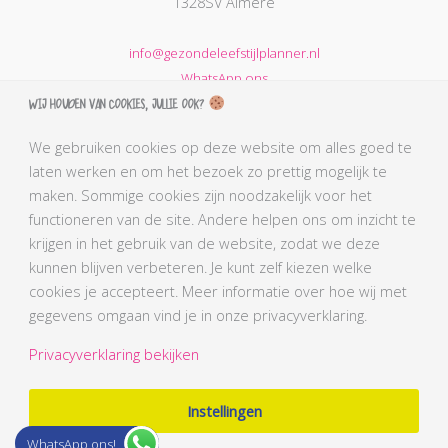
1328SV Almere
info@gezondeleefstijlplanner.nl
WhatsApp ons
Wij houden van cookies, jullie ook?
KVK nummer: 68664621
BTW nummer: NL002203974B31
We gebruiken cookies op deze website om alles goed te
laten werken en om het bezoek zo prettig mogelijk te
AGB-code Praktijk: 90069212
maken. Sommige cookies zijn noodzakelijk voor het
AGB-code Zorgverlener Simone: 90110291
functioneren van de site. Andere helpen ons om inzicht te
Kabiz registratienummer: 18106656784
krijgen in het gebruik van de website, zodat we deze
BLCN lidnummer: L0761
kunnen blijven verbeteren. Je kunt zelf kiezen welke
BGN lidnummer Simone: 4407
cookies je accepteert. Meer informatie over hoe wij met
gegevens omgaan vind je in onze privacyverklaring.
Privacyverklaring bekijken
Gezonde Leefstijl planner - Afvallen Almere
© 2026
Instellingen
WhatsApp ons!