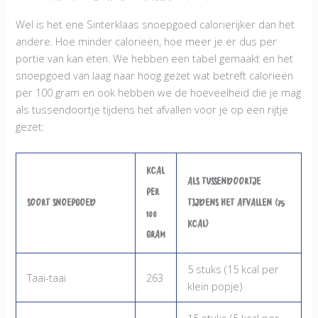
Wel is het ene Sinterklaas snoepgoed calorierijker dan het
andere. Hoe minder calorieën, hoe meer je er dus per
portie van kan eten. We hebben een tabel gemaakt en het
snoepgoed van laag naar hoog gezet wat betreft calorieën
per 100 gram en ook hebben we de hoeveelheid die je mag
als tussendoortje tijdens het afvallen voor je op een rijtje
gezet:
Kcal
Als tussendoortje
per
Soort snoepgoed
tijdens het afvallen
(75
100
kcal)
gram
5 stuks (15 kcal per
Taai-taai
263
klein popje)