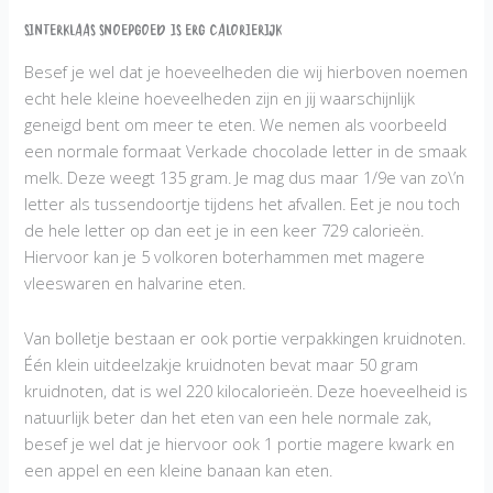
Sinterklaas snoepgoed is erg calorierijk
Besef je wel dat je hoeveelheden die wij hierboven noemen
echt hele kleine hoeveelheden zijn en jij waarschijnlijk
geneigd bent om meer te eten. We nemen als voorbeeld
een normale formaat Verkade chocolade letter in de smaak
melk. Deze weegt 135 gram. Je mag dus maar 1/9e van zo\’n
letter als tussendoortje tijdens het afvallen. Eet je nou toch
de hele letter op dan eet je in een keer 729 calorieën.
Hiervoor kan je 5 volkoren boterhammen met magere
vleeswaren en halvarine eten.
Van bolletje bestaan er ook portie verpakkingen kruidnoten.
Één klein uitdeelzakje kruidnoten bevat maar 50 gram
kruidnoten, dat is wel 220 kilocalorieën. Deze hoeveelheid is
natuurlijk beter dan het eten van een hele normale zak,
besef je wel dat je hiervoor ook 1 portie magere kwark en
een appel en een kleine banaan kan eten.