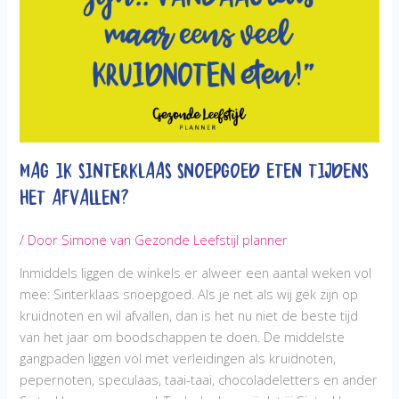
Mag ik Sinterklaas snoepgoed eten tijdens
het afvallen?
/ Door
Simone van Gezonde Leefstijl planner
Inmiddels liggen de winkels er alweer een aantal weken vol
mee: Sinterklaas snoepgoed. Als je net als wij gek zijn op
kruidnoten en wil afvallen, dan is het nu niet de beste tijd
van het jaar om boodschappen te doen. De middelste
gangpaden liggen vol met verleidingen als kruidnoten,
pepernoten, speculaas, taai-taai, chocoladeletters en ander