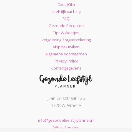
CooL (GLI)
afvallen?
Leefstijlcoaching
FAQ
Gezonde Recepten
Tips & Weetjes
Vergoeding Zorgverzekering
Afspraak maken
Algemene Voorwaarden
Privacy Policy
Contactgegevens
Juan Grisstraat 126
1328SV Almere
info@gezondeleefstijlplanner.nl
WhatsApp ons