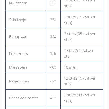
15 stuks (5 kcal per
Kruidnoten
330
stuk)
5 stuks (15 kcal per
Schuimpje
330
stuk)
2 stuks (35 kcal per
Borstplaat
350
stuk)
1 stuk (57 kcal per
Kikker/muis
356
stuk)
Marsepein
400
18 gram
12 stuks (6 kcal per
Pepernoten
430
stuk)
2 stuks (32 kcal per
Chocolade centen
450
stuk)