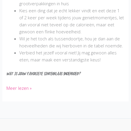
grootverpakkingen in huis
Kies een ding dat je echt lekker vindt en eet deze 1
of 2 keer per week tijdens jouw genietmomentjes, let
dan vooral niet teveel op de calorieën, maar eet
gewoon een flinke hoeveelheid.
Wil je het toch als tussendoortje, hou je dan aan de
hoeveelheden die wij hierboven in de tabel noemde.
Verbied het jezelf vooral niet! Jij mag gewoon alles
eten, maar maak een verstandigste keus!
Wat is jouw favoriete Sinterklaas snoepgoed?
Mag
Meer lezen »
ik
Sinterklaas
snoepgoed
eten
tijdens
het