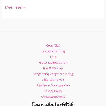
5
Meer lezen »
Tekenen
dat
je
Cardiotrainingen
te
licht
CooL (GLI)
zijn
Leefstijlcoaching
FAQ
Gezonde Recepten
Tips & Weetjes
Vergoeding Zorgverzekering
Afspraak maken
Algemene Voorwaarden
Privacy Policy
Contactgegevens