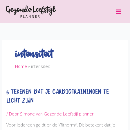
Ga
naar
de
inhoud
intensiteit
Home
intensiteit
5 Tekenen dat je Cardiotrainingen te
licht zijn
/ Door
Simone van Gezonde Leefstijl planner
Voor iedereen geldt er de \’fitnorm\’. Dit betekent dat je