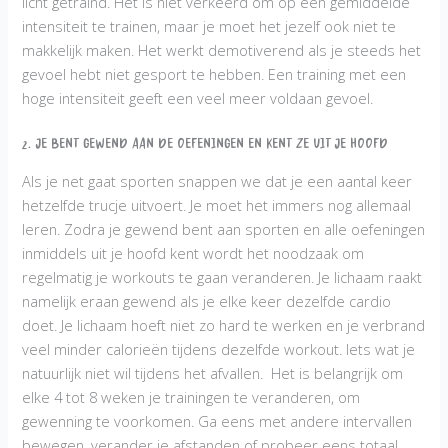
licht getraind. Het is niet verkeerd om op een gemiddelde
intensiteit te trainen, maar je moet het jezelf ook niet te
makkelijk maken. Het werkt demotiverend als je steeds het
gevoel hebt niet gesport te hebben. Een training met een
hoge intensiteit geeft een veel meer voldaan gevoel.
2. Je bent gewend aan de oefeningen en kent ze uit je hoofd
Als je net gaat sporten snappen we dat je een aantal keer
hetzelfde trucje uitvoert. Je moet het immers nog allemaal
leren. Zodra je gewend bent aan sporten en alle oefeningen
inmiddels uit je hoofd kent wordt het noodzaak om
regelmatig je workouts te gaan veranderen. Je lichaam raakt
namelijk eraan gewend als je elke keer dezelfde cardio
doet. Je lichaam hoeft niet zo hard te werken en je verbrand
veel minder calorieën tijdens dezelfde workout. Iets wat je
natuurlijk niet wil tijdens het afvallen. Het is belangrijk om
elke 4 tot 8 weken je trainingen te veranderen, om
gewenning te voorkomen. Ga eens met andere intervallen
bewegen, verander je afstanden of probeer eens totaal