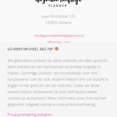
Juan Grisstraat 126
1328SV Almere
info@gezondeleefstijlplanner.nl
WhatsApp ons
Wij houden van cookies, jullie ook?
KVK nummer: 68664621
BTW nummer: NL002203974B31
We gebruiken cookies op deze website om alles goed te
laten werken en om het bezoek zo prettig mogelijk te
AGB-code Praktijk: 90069212
maken. Sommige cookies zijn noodzakelijk voor het
AGB-code Zorgverlener Simone: 90110291
functioneren van de site. Andere helpen ons om inzicht te
Kabiz registratienummer: 18106656784
krijgen in het gebruik van de website, zodat we deze
BLCN lidnummer: L0761
kunnen blijven verbeteren. Je kunt zelf kiezen welke
BGN lidnummer Simone: 4407
cookies je accepteert. Meer informatie over hoe wij met
gegevens omgaan vind je in onze privacyverklaring.
Privacyverklaring bekijken