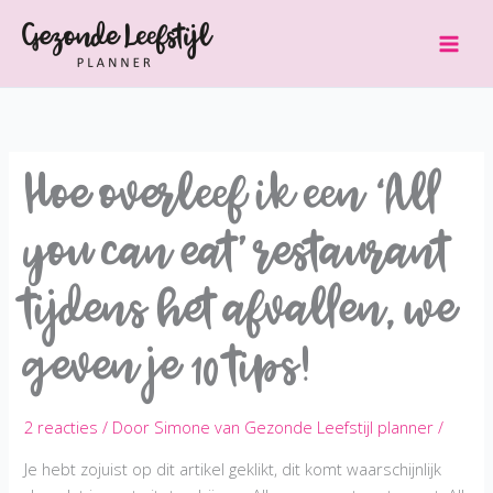
Ga
naar
de
inhoud
Hoe overleef ik een ‘All
you can eat’ restaurant
tijdens het afvallen, we
geven je 10 tips!
2 reacties
/ Door
Simone van Gezonde Leefstijl planner
/
Je hebt zojuist op dit artikel geklikt, dit komt waarschijnlijk