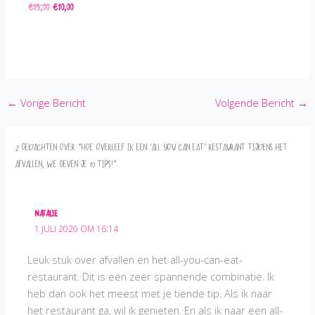
€
13,00
€
10,00
Oorspronkelijke prijs was: €13,00.
Huidige prijs is: €10,00.
←
Vorige Bericht
Volgende Bericht
→
2 gedachten over “Hoe overleef ik een ‘All you can eat’ restaurant tijdens het
afvallen, we geven je 10 tips!”
NATALIE
1 JULI 2020 OM 16:14
Leuk stuk over afvallen en het all-you-can-eat-
restaurant. Dit is een zeer spannende combinatie. Ik
heb dan ook het meest met je tiende tip. Als ik naar
het restaurant ga, wil ik genieten. En als ik naar een all-