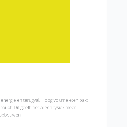
r energie en terugval. Hoog volume eten pakt
oudt. Dit geeft niet alleen fysiek meer
m opbouwen.