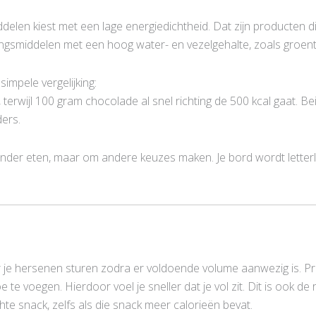
len kiest met een lage energiedichtheid. Dat zijn producten die
gsmiddelen met een hoog water- en vezelgehalte, zoals groente
 simpele vergelijking:
erwijl 100 gram chocolade al snel richting de 500 kcal gaat. B
ers.
der eten, maar om andere keuzes maken. Je bord wordt letterlijk 
r je hersenen sturen zodra er voldoende volume aanwezig is. P
e te voegen. Hierdoor voel je sneller dat je vol zit. Dit is ook
hte snack, zelfs als die snack meer calorieën bevat.