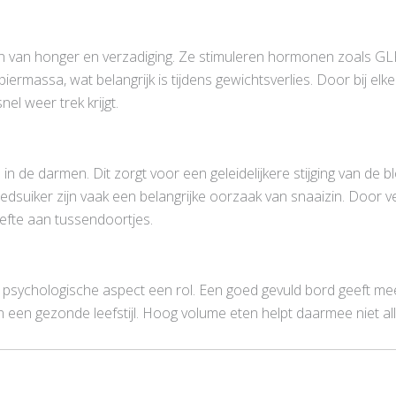
en van honger en verzadiging. Ze stimuleren hormonen zoals GLP-1 
rmassa, wat belangrijk is tijdens gewichtsverlies. Door bij elke
nel weer trek krijgt.
n de darmen. Dit zorgt voor een geleidelijkere stijging van de 
uiker zijn vaak een belangrijke oorzaak van snaaizin. Door veze
efte aan tussendoortjes.
t psychologische aspect een rol. Een goed gevuld bord geeft mee
n een gezonde leefstijl. Hoog volume eten helpt daarmee niet al