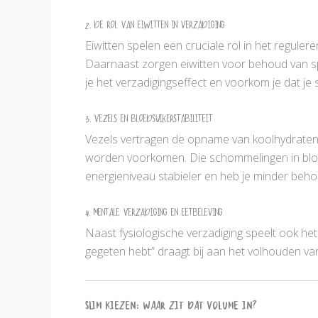
2. De rol van eiwitten in verzadiging
Eiwitten spelen een cruciale rol in het reguler
Daarnaast zorgen eiwitten voor behoud van spie
je het verzadigingseffect en voorkom je dat je s
3. Vezels en bloedsuikerstabiliteit
Vezels vertragen de opname van koolhydraten i
worden voorkomen. Die schommelingen in bloeds
energieniveau stabieler en heb je minder beho
4. Mentale verzadiging en eetbeleving
Naast fysiologische verzadiging speelt ook he
gegeten hebt” draagt bij aan het volhouden va
Slim kiezen: waar zit dat volume in?