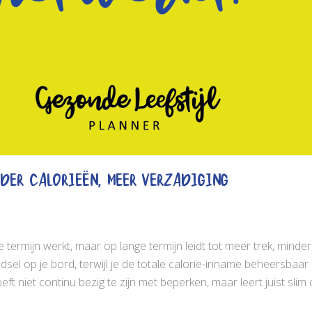
nder calorieën, meer verzadiging
 termijn werkt, maar op lange termijn leidt tot meer trek, minde
sel op je bord, terwijl je de totale calorie-inname beheersbaar h
eft niet continu bezig te zijn met beperken, maar leert juist sli