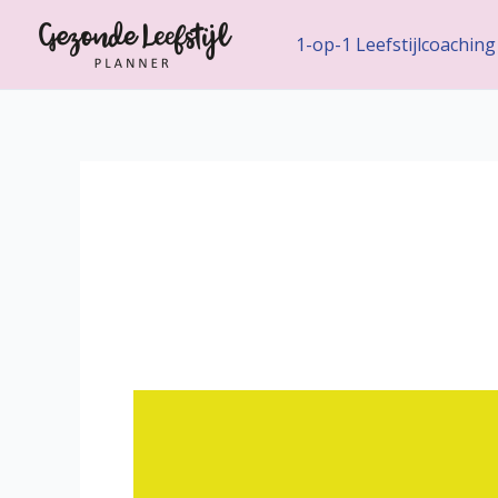
Ga
naar
1-op-1 Leefstijlcoaching
de
inhoud