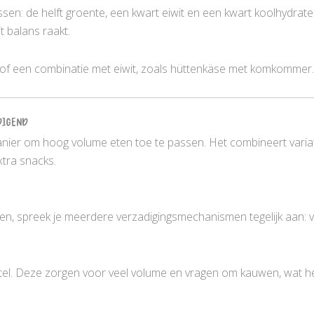
assen: de helft groente, een kwart eiwit en een kwart koolhydr
t balans raakt.
t of een combinatie met eiwit, zoals hüttenkäse met komkommer.
digend
nier om hoog volume eten toe te passen. Het combineert variat
xtra snacks.
, spreek je meerdere verzadigingsmechanismen tegelijk aan: vo
l. Deze zorgen voor veel volume en vragen om kauwen, wat het v