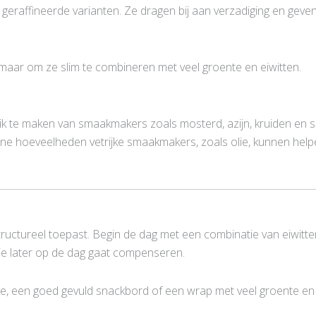
eraffineerde varianten. Ze dragen bij aan verzadiging en geven 
, maar om ze slim te combineren met veel groente en eiwitten.
k te maken van smaakmakers zoals mosterd, azijn, kruiden en sp
ine hoeveelheden vetrijke smaakmakers, zoals olie, kunnen helpe
ructureel toepast. Begin de dag met een combinatie van eiwitten
 je later op de dag gaat compenseren.
de, een goed gevuld snackbord of een wrap met veel groente en