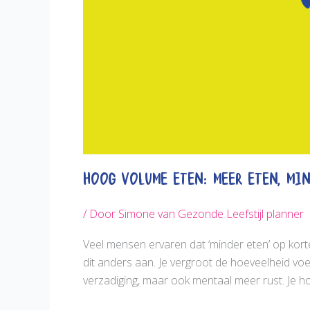
Hoog volume eten: meer eten, mi
/ Door
Simone van Gezonde Leefstijl planner
Veel mensen ervaren dat ‘minder eten’ op korte
dit anders aan. Je vergroot de hoeveelheid voed
verzadiging, maar ook mentaal meer rust. Je ho