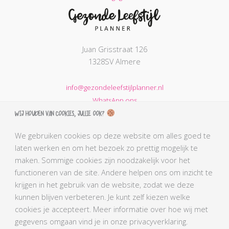
Juan Grisstraat 126
1328SV Almere
info@gezondeleefstijlplanner.nl
WhatsApp ons
Wij houden van cookies, jullie ook?
KVK nummer: 68664621
BTW nummer: NL002203974B31
We gebruiken cookies op deze website om alles goed te
laten werken en om het bezoek zo prettig mogelijk te
AGB-code Praktijk: 90069212
maken. Sommige cookies zijn noodzakelijk voor het
AGB-code Zorgverlener Simone: 90110291
functioneren van de site. Andere helpen ons om inzicht te
Kabiz registratienummer: 18106656784
krijgen in het gebruik van de website, zodat we deze
BLCN lidnummer: L0761
kunnen blijven verbeteren. Je kunt zelf kiezen welke
BGN lidnummer Simone: 4407
cookies je accepteert. Meer informatie over hoe wij met
gegevens omgaan vind je in onze privacyverklaring.