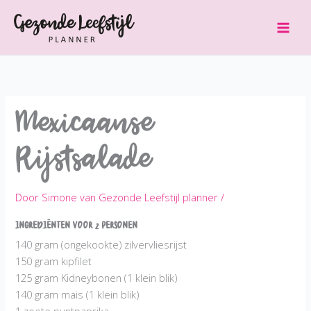
Ga
naar
de
inhoud
Mexicaanse
Rijstsalade
Door
Simone van Gezonde Leefstijl planner
/
Ingrediënten voor 2 personen
140 gram (ongekookte) zilvervliesrijst
150 gram kipfilet
125 gram Kidneybonen (1 klein blik)
140 gram mais (1 klein blik)
1 zoete puntpaprika