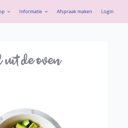
op
Informatie
Afspraak maken
Login
uit de oven