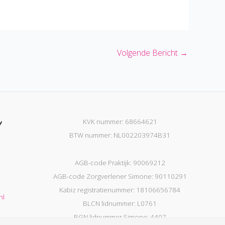
Volgende Bericht
→
KVK nummer: 68664621
BTW nummer: NL002203974B31
AGB-code Praktijk: 90069212
AGB-code Zorgverlener Simone: 90110291
Kabiz registratienummer: 18106656784
nl
BLCN lidnummer: L0761
BGN lidnummer Simone: 4407