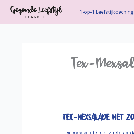
Ga
naar
1-op-1 Leefstijlcoaching
de
inhoud
Tex-Mexsal
Tex-Mexsalade met Zo
Tex-mexsalade met zoete aarda