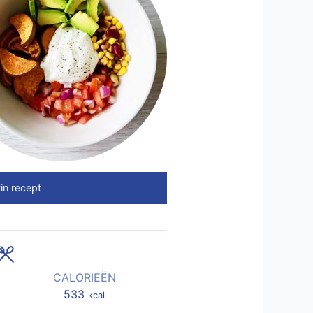
in recept
CALORIEËN
533
kcal