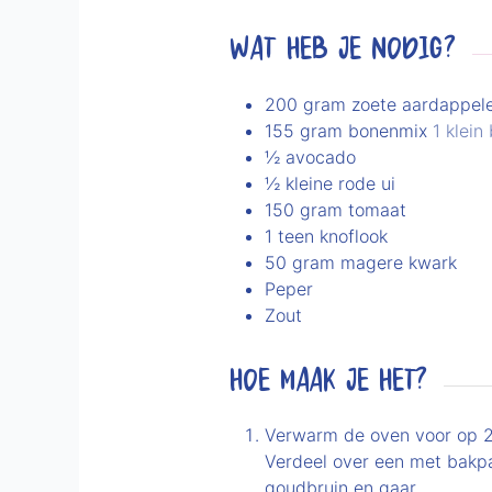
WAT HEB JE NODIG?
200
gram
zoete aardappel
155
gram
bonenmix
1 klein
½
avocado
½
kleine rode ui
150
gram
tomaat
1
teen
knoflook
50
gram
magere kwark
Peper
Zout
HOE MAAK JE HET?
Verwarm de oven voor op 22
Verdeel over een met bakpa
goudbruin en gaar.