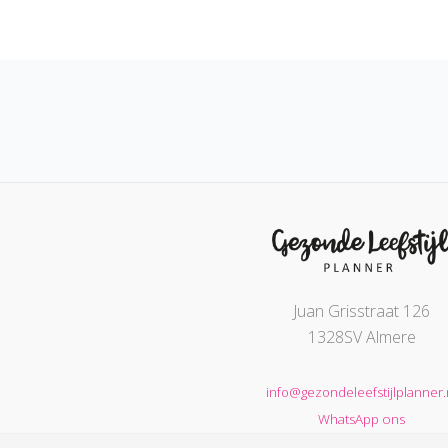
Juan Grisstraat 126
1328SV Almere
info@gezondeleefstijlplanner.
WhatsApp ons