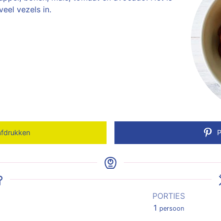
eel vezels in.
afdrukken
P
PORTIES
1
persoon