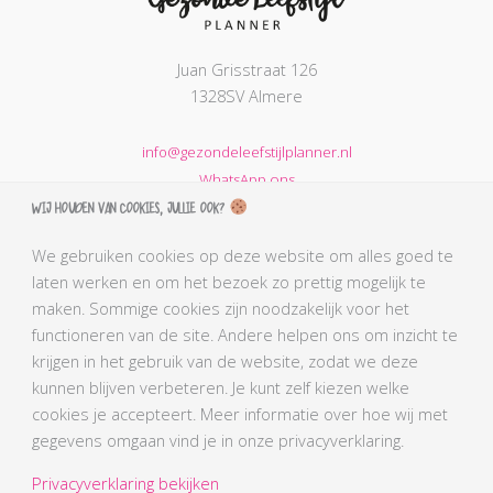
Juan Grisstraat 126
1328SV Almere
info@gezondeleefstijlplanner.nl
WhatsApp ons
Wij houden van cookies, jullie ook?
KVK nummer: 68664621
BTW nummer: NL002203974B31
We gebruiken cookies op deze website om alles goed te
laten werken en om het bezoek zo prettig mogelijk te
AGB-code Praktijk: 90069212
maken. Sommige cookies zijn noodzakelijk voor het
AGB-code Zorgverlener Simone: 90110291
functioneren van de site. Andere helpen ons om inzicht te
Kabiz registratienummer: 18106656784
krijgen in het gebruik van de website, zodat we deze
BLCN lidnummer: L0761
kunnen blijven verbeteren. Je kunt zelf kiezen welke
BGN lidnummer Simone: 4407
cookies je accepteert. Meer informatie over hoe wij met
gegevens omgaan vind je in onze privacyverklaring.
Privacyverklaring bekijken