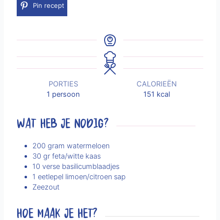
Pin recept
PORTIES
CALORIEËN
1
persoon
151
kcal
WAT HEB JE NODIG?
200
gram
watermeloen
30
gr
feta/witte kaas
10
verse basilicumblaadjes
1
eetlepel
limoen/citroen sap
Zeezout
HOE MAAK JE HET?