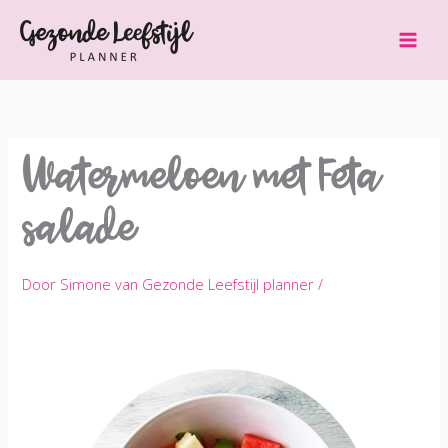
Ga
naar
de
inhoud
Watermeloen met Feta
salade
Door
Simone van Gezonde Leefstijl planner
/