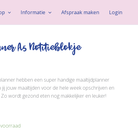
tieblokje
al
op
Informatie
Afspraak maken
Login
ner A5 Notitieblokje
l planner hebben een super handige maaltijdplanner
 jij jouw maaltijden voor de hele week opschrijven en
s. Zo wordt gezond eten nog makkelijker en leuker!
 voorraad