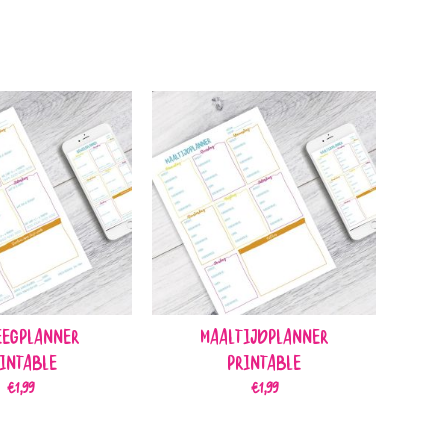
egplanner
Maaltijdplanner
intable
Printable
€
1,99
€
1,99