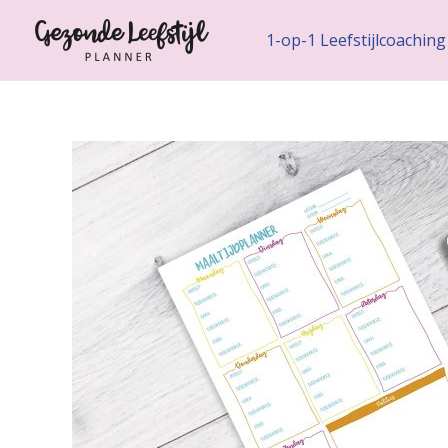
Ga
naar
1-op-1 Leefstijlcoaching
de
inhoud