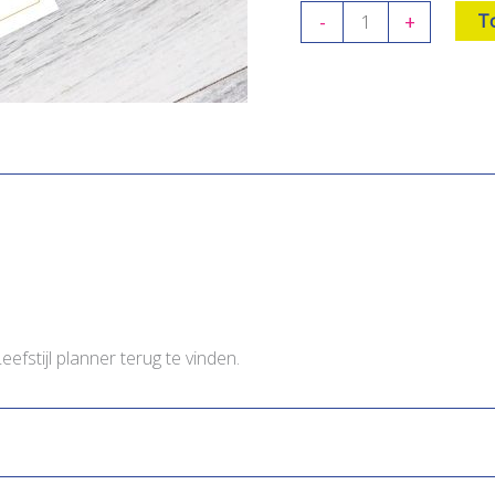
Maaltijdplanner
-
+
T
A5
Notitieblokje
aantal
fstijl planner terug te vinden.