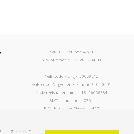
KVK nummer: 68664621
BTW nummer: NL002203974B31
AGB-code Praktijk: 90069212
AGB-code Zorgverlener Simone: 90110291
Kabiz registratienummer: 18106656784
nl
BLCN lidnummer: L0761
BGN lidnummer Simone: 4407
Sommige cookies