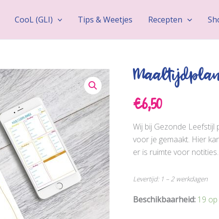
Noti
aant
CooL (GLI)
Tips & Weetjes
Recepten
Sh
Maaltijdplan
€
6,50
Wij bij Gezonde Leefstij
voor je gemaakt. Hier kan
er is ruimte voor notitie
Levertijd: 1 – 2 werkdagen
Beschikbaarheid:
19 op