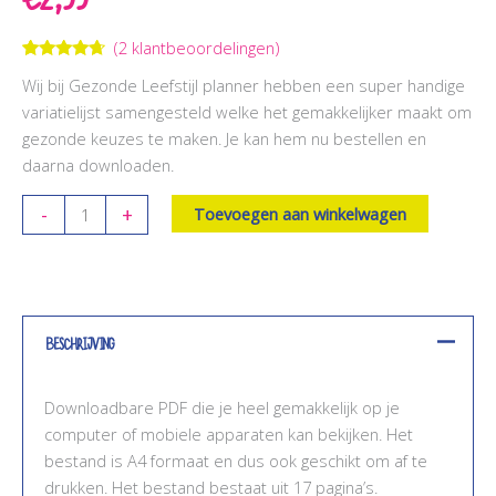
€
2,99
(
2
klantbeoordelingen)
Gewaardeerd
2
Wij bij Gezonde Leefstijl planner hebben een super handige
4.50
op 5
gebaseerd
variatielijst samengesteld welke het gemakkelijker maakt om
op
gezonde keuzes te maken. Je kan hem nu bestellen en
klantbeoordelingen
daarna downloaden.
Variatielijst
-
+
Toevoegen aan winkelwagen
aantal
Beschrijving
Downloadbare PDF die je heel gemakkelijk op je
computer of mobiele apparaten kan bekijken. Het
bestand is A4 formaat en dus ook geschikt om af te
drukken. Het bestand bestaat uit 17 pagina’s.