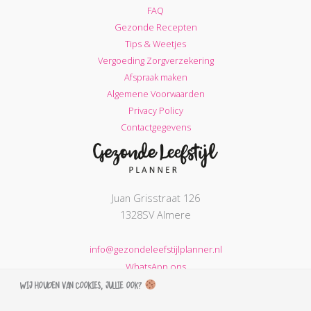
FAQ
Gezonde Recepten
Tips & Weetjes
Vergoeding Zorgverzekering
Afspraak maken
Algemene Voorwaarden
Privacy Policy
Contactgegevens
Juan Grisstraat 126
1328SV Almere
info@gezondeleefstijlplanner.nl
WhatsApp ons
Wij houden van cookies, jullie ook?
KVK nummer: 68664621
BTW nummer: NL002203974B31