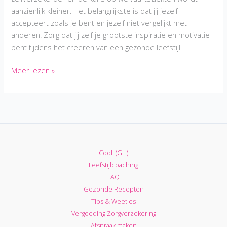
aanzienlijk kleiner. Het belangrijkste is dat jij jezelf
accepteert zoals je bent en jezelf niet vergelijkt met
anderen. Zorg dat jij zelf je grootste inspiratie en motivatie
bent tijdens het creëren van een gezonde leefstijl.
Wat
Meer lezen »
ze
je
niet
vertellen
over
Afvallen:
CooL (GLI)
10
Leefstijlcoaching
nadelen
FAQ
op
Gezonde Recepten
een
Tips & Weetjes
rijtje
Vergoeding Zorgverzekering
Afspraak maken