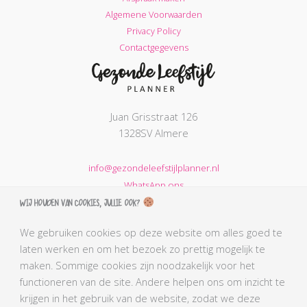
Algemene Voorwaarden
Privacy Policy
Contactgegevens
Juan Grisstraat 126
1328SV Almere
info@gezondeleefstijlplanner.nl
WhatsApp ons
Wij houden van cookies, jullie ook?
KVK nummer: 68664621
BTW nummer: NL002203974B31
We gebruiken cookies op deze website om alles goed te
laten werken en om het bezoek zo prettig mogelijk te
AGB-code Praktijk: 90069212
maken. Sommige cookies zijn noodzakelijk voor het
AGB-code Zorgverlener Simone: 90110291
functioneren van de site. Andere helpen ons om inzicht te
Kabiz registratienummer: 18106656784
krijgen in het gebruik van de website, zodat we deze