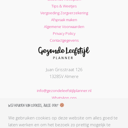
goede
Tips & Weetjes
kant
Vergoeding Zorgverzekering
op
Afspraak maken
te
Algemene Voorwaarden
gaan
Privacy Policy
Contactgegevens
Juan Grisstraat 126
1328SV Almere
info@gezondeleefstijlplanner.nl
WhatsApp ons
Wij houden van cookies, jullie ook?
KVK nummer: 68664621
BTW nummer: NL002203974B31
We gebruiken cookies op deze website om alles goed te
laten werken en om het bezoek zo prettig mogelijk te