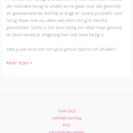
de motivatie terug te vinden en te gaan voor die gezonde
en gebalanceerde leefstijl. Je krijgt er zoveel positiefs voor
terug. Maar ook wij vallen wel eens terug in slechte
gewoontes. Soms is het best lastig om altijd maar gezond
te doen terwijl je omgeving hier niet mee bezig is.
Heb jij wel eens een terugval gehad tijdens het afvallen?
Terugval
Meer lezen »
tijdens
het
afvallen:
4
effectieve
stappen
CooL (GLI)
om
Leefstijlcoaching
weer
FAQ
de
Gezonde Recepten