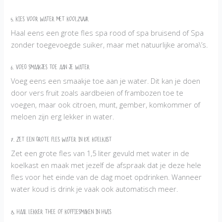
5. Kies voor water met koolzuur
Haal eens een grote fles spa rood of spa bruisend of Spa
zonder toegevoegde suiker, maar met natuurlijke aroma\’s.
6. Voeg smaakjes toe aan je water
Voeg eens een smaakje toe aan je water. Dit kan je doen
door vers fruit zoals aardbeien of frambozen toe te
voegen, maar ook citroen, munt, gember, komkommer of
meloen zijn erg lekker in water.
7. Zet een grote fles water in de koelkast
Zet een grote fles van 1,5 liter gevuld met water in de
koelkast en maak met jezelf de afspraak dat je deze hele
fles voor het einde van de dag moet opdrinken. Wanneer
water koud is drink je vaak ook automatisch meer.
8. Haal lekker thee of koffiesmaken in huis