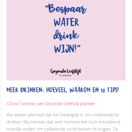
we
geven
je
6
tips
om
overgewicht
te
voorkomen!
Meer drinken: Hoeveel, waarom en 10 tips!
/ Door
Simone van Gezonde Leefstijl planner
We weten allemaal dat het belangrijk is om voldoende te
drinken. Wij merken dat veel mensen het toch ontzettend
moeilijk vinden om voldoende vocht binnen te krijgen. Ze