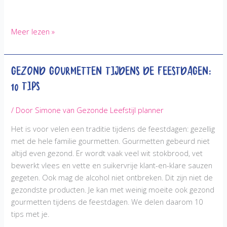
Hoe
Meer lezen »
overleef
ik
Gezond Gourmetten tijdens de Feestdagen:
een
‘All
10 Tips
you
can
/ Door
Simone van Gezonde Leefstijl planner
eat’
restaurant
Het is voor velen een traditie tijdens de feestdagen: gezellig
tijdens
met de hele familie gourmetten. Gourmetten gebeurd niet
het
altijd even gezond. Er wordt vaak veel wit stokbrood, vet
afvallen,
bewerkt vlees en vette en suikervrije klant-en-klare sauzen
we
gegeten. Ook mag de alcohol niet ontbreken. Dit zijn niet de
geven
gezondste producten. Je kan met weinig moeite ook gezond
je
gourmetten tijdens de feestdagen. We delen daarom 10
10
tips met je.
tips!