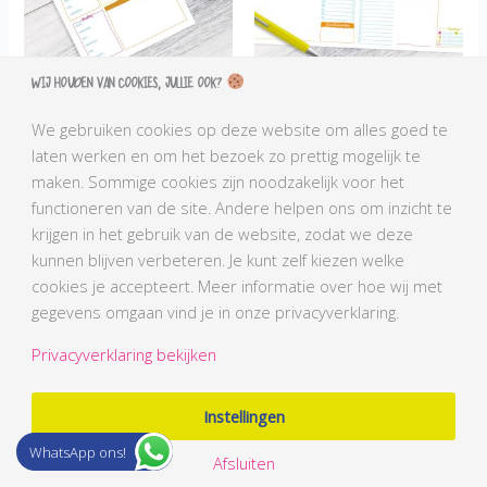
Wij houden van cookies, jullie ook?
Maaltijdplanner A5
Weekplanner A4
Notitieblokje
Notitieblok
We gebruiken cookies op deze website om alles goed te
€
6,50
€
12,95
€
7,99
Oorspronkelijke prijs was: €12,95.
Huidige prijs is: €7,99.
laten werken en om het bezoek zo prettig mogelijk te
maken. Sommige cookies zijn noodzakelijk voor het
functioneren van de site. Andere helpen ons om inzicht te
krijgen in het gebruik van de website, zodat we deze
kunnen blijven verbeteren. Je kunt zelf kiezen welke
cookies je accepteert. Meer informatie over hoe wij met
gegevens omgaan vind je in onze privacyverklaring.
Privacyverklaring bekijken
Instellingen
Weekplanner
Maaltijdplanner
WhatsApp ons!
Printable
Printable
Afsluiten