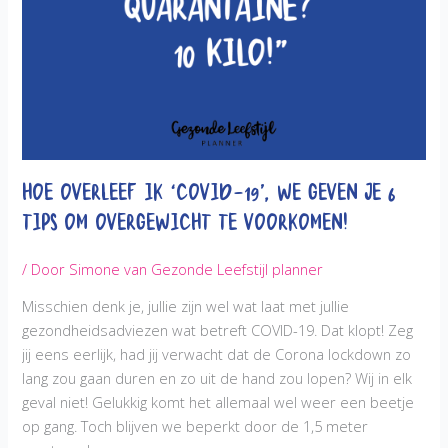
Hoe overleef ik ‘COVID-19’, we geven je 6
tips om overgewicht te voorkomen!
/ Door
Simone van Gezonde Leefstijl planner
Misschien denk je, jullie zijn wel wat laat met jullie
gezondheidsadviezen wat betreft COVID-19. Dat klopt! Zeg
jij eens eerlijk, had jij verwacht dat de Corona lockdown zo
lang zou gaan duren en zo uit de hand zou lopen? Wij in elk
geval niet! Gelukkig komt het allemaal wel weer een beetje
op gang. Toch blijven we beperkt door de 1,5 meter