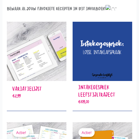
Bewaar al jouw favoriete recepten in dit invulboek!
Intakegesprek
Variatielijst
Leefstijltraject
€
2,99
€
109,00
Actie!
Actie!