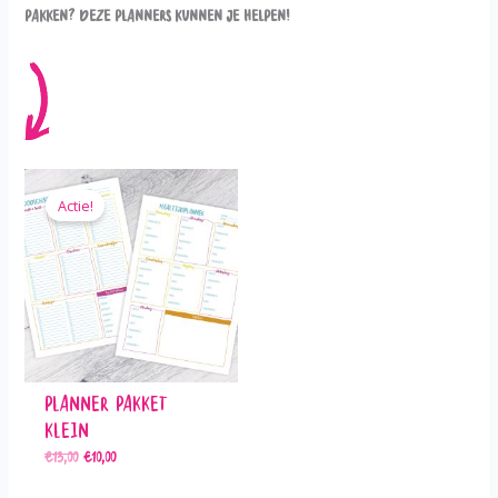
pakken? Deze planners kunnen je helpen!
Actie!
Planner Pakket
Klein
€
13,00
€
10,00
Oorspronkelijke prijs was: €13,00.
Huidige prijs is: €10,00.