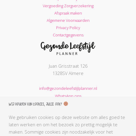
Vergoeding Zorgverzekering
Afspraak maken
Algemene Voorwaarden
Privacy Policy
Contactgegevens
Juan Grisstraat 126
1328SV Almere
info@gezondeleefstijlplanner.nl
WhatsApp ons
Wij houden van cookies, jullie ook?
KVK nummer: 68664621
BTW nummer: NL002203974B31
We gebruiken cookies op deze website om alles goed te
laten werken en om het bezoek zo prettig mogelijk te
AGB-code Praktijk: 90069212
maken. Sommige cookies zijn noodzakelijk voor het