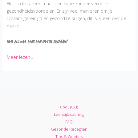
Het is dus alleen maar een hype zonder verdere
gezondheidsvoordelen. Er zijn veel manieren om je
lichaam gereinigd en gezond te krijgen, dit is alleen
niet
de
manier.
Heb jij wel eens een detox gedaan?
Is
Meer lezen »
Detoxen
nou
echt
gezond?
CooL (GLI)
Leefstijlcoaching
FAQ
Gezonde Recepten
Tips & Weetjes