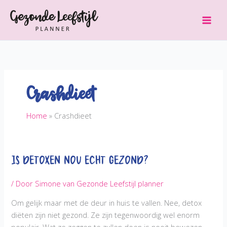
Ga
naar
de
inhoud
Crashdieet
Home
Crashdieet
Is Detoxen nou echt gezond?
/ Door
Simone van Gezonde Leefstijl planner
Om gelijk maar met de deur in huis te vallen. Nee, detox
diëten zijn niet gezond. Ze zijn tegenwoordig wel enorm
populair. Wat ze zeggen te zullen doen is nooit bewezen,