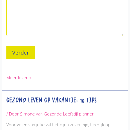
Aankomen
Meer lezen »
op
vakantie?
Gezond leven op vakantie: 10 tips
Met
deze
10
/ Door
Simone van Gezonde Leefstijl planner
tips
Voor velen van jullie zal het bijna zover zijn, heerlijk op
voorkom