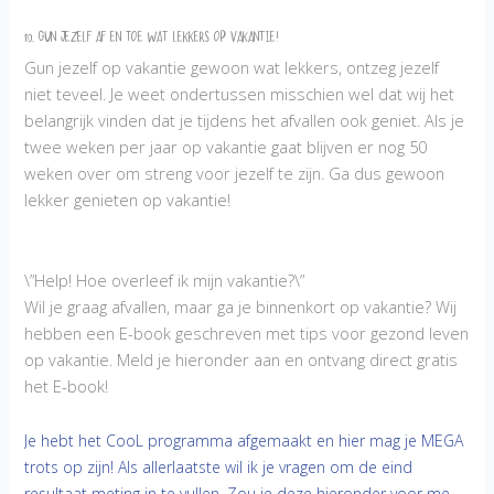
10. Gun jezelf af en toe wat lekkers op vakantie!
Gun jezelf op vakantie gewoon wat lekkers, ontzeg jezelf
niet teveel. Je weet ondertussen misschien wel dat wij het
belangrijk vinden dat je tijdens het afvallen ook geniet. Als je
twee weken per jaar op vakantie gaat blijven er nog 50
weken over om streng voor jezelf te zijn. Ga dus gewoon
lekker genieten op vakantie!
\”Help! Hoe overleef ik mijn vakantie?\”
Wil je graag afvallen, maar ga je binnenkort op vakantie? Wij
hebben een E-book geschreven met tips voor gezond leven
op vakantie. Meld je hieronder aan en ontvang direct gratis
het E-book!
Je hebt het CooL programma afgemaakt en hier mag je MEGA
trots op zijn! Als allerlaatste wil ik je vragen om de eind
resultaat meting in te vullen. Zou je deze hieronder voor me