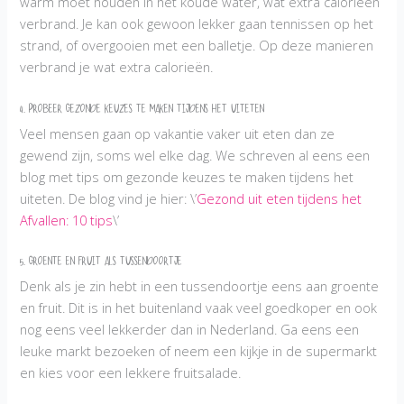
warm moet houden in het koude water, wat extra calorieën
verbrand. Je kan ook gewoon lekker gaan tennissen op het
strand, of overgooien met een balletje. Op deze manieren
verbrand je wat extra calorieën.
4. Probeer gezonde keuzes te maken tijdens het uiteten
Veel mensen gaan op vakantie vaker uit eten dan ze
gewend zijn, soms wel elke dag. We schreven al eens een
blog met tips om gezonde keuzes te maken tijdens het
uiteten. De blog vind je hier: \’
Gezond uit eten tijdens het
Afvallen: 10 tips
\’
5. Groente en fruit als tussendoortje
Denk als je zin hebt in een tussendoortje eens aan groente
en fruit. Dit is in het buitenland vaak veel goedkoper en ook
nog eens veel lekkerder dan in Nederland. Ga eens een
leuke markt bezoeken of neem een kijkje in de supermarkt
en kies voor een lekkere fruitsalade.