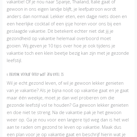
vakantie! Of je nou naar Spanje, Thailand, Italië gaat of
jij
gewoon in ons eigen landje blijft, je leefpatroon wordt
die
anders dan normaal. Lekker eten, een dagje niets doen en
extra
een heerlijke cocktail of een ijsje horen voor ons bij een
kilo\’s!
geslaagde vakantie. Dit betekent echter niet dat jij je
gezondheid op vakantie helemaal overboord moet
gooien. Wij geven je 10 tips over hoe je ook tijdens je
vakantie toch een klein beetje bezig kan zijn met je gezonde
leefstijl.
1. Bedenk vooraf goed wat jou doel is
Wil je echt gezond leven, of wil je gewoon lekker genieten
van je vakantie? Als je bijna nooit op vakantie gaat en je gaat
maar één weekje, moet je dan wel proberen om die
gezonde leefstijl vol te houden? Ga gewoon lekker genieten
en doe niet te streng. Na de vakantie pak je het gewoon
weer op. Ga je nou voor een langere tijd weg dan is het wel
aan te raden om gezond te leven op vakantie. Maak dus
een plan voor je op vakantie gaat en beschrijf hierin wat je