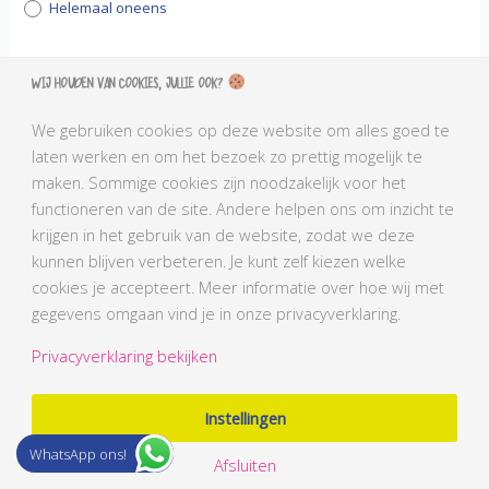
Helemaal oneens
Ik werk aan mijn doel, omdat ik het een deel van mijn
Wij houden van cookies, jullie ook?
identiteit vind, het past bij mij als persoon
*
Helemaal eens
We gebruiken cookies op deze website om alles goed te
Eens
laten werken en om het bezoek zo prettig mogelijk te
Niet eens en niet oneens
maken. Sommige cookies zijn noodzakelijk voor het
Oneens
functioneren van de site. Andere helpen ons om inzicht te
krijgen in het gebruik van de website, zodat we deze
Helemaal oneens
kunnen blijven verbeteren. Je kunt zelf kiezen welke
cookies je accepteert. Meer informatie over hoe wij met
Ik vind het leuk om aan mijn doel te werken
*
gegevens omgaan vind je in onze privacyverklaring.
Helemaal eens
Eens
Privacyverklaring bekijken
Niet eens en niet oneens
Oneens
Instellingen
Helemaal oneens
WhatsApp ons!
Afsluiten