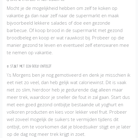
8. Kook je eten zelf of neem dingen mee
Mocht je de mogelijkheid hebben om zelf te koken op
vakantie ga dan naar zelf naar de supermarkt en maak
bijvoorbeeld lekkere salades of doe een gezonde
barbecue. Of koop brood in de supermarkt met gezond
broodbeleg en koop er wat rauwkost bij. Probeer op die
manier gezond te leven en eventueel zelf etenswaren mee
te nemen op vakantie.
9. Start met een goed ontbijt
\’s Morgens ben je nog gemotiveerd en denk je misschien ik
eet niet zo veel, dan heb gelijk wat caloriewinst. Dit is vaak
niet zo slim, hierdoor heb je gedurende dag alleen maar
meer trek, waardoor je sneller de fout in zal gaan. Start dus
met een goed gezond ontbijtje bestaande uit yoghurt en
volkoren producten en kies voor lekker veel fruit. Probeer
wel zoveel mogelijk de suikers te vermijden tijdens dit
ontbijt, om te voorkomen dat je bloedsuiker stijgt en je later
op de dag nog meer trek krijgt in zoet.