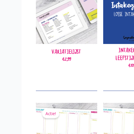
Intake
Variatielijst
Leefstij
€
2,99
€
10
Actie!