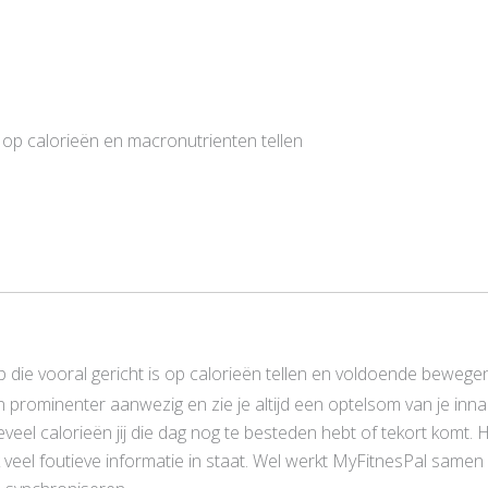
 op calorieën en macronutrienten tellen
 die vooral gericht is op calorieën tellen en voldoende bewegen. 
 prominenter aanwezig en zie je altijd een optelsom van je inname
eveel calorieën jij die dag nog te besteden hebt of tekort komt.
el foutieve informatie in staat. Wel werkt MyFitnesPal samen 