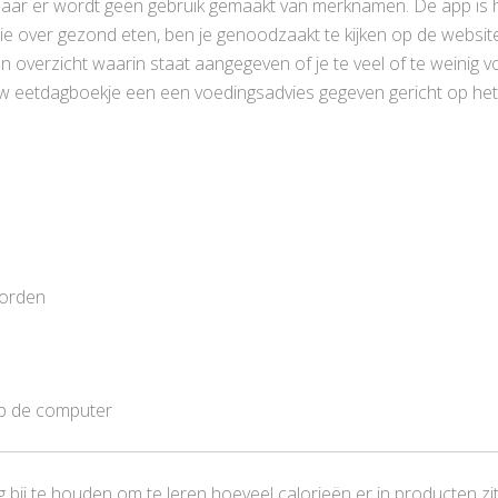
maar er wordt geen gebruik gemaakt van merknamen. De app is he
tie over gezond eten, ben je genoodzaakt te kijken op de websit
 een overzicht waarin staat aangegeven of je te veel of te weini
w eetdagboekje een een voedingsadvies gegeven gericht op het 
worden
op de computer
g bij te houden om te leren hoeveel calorieën er in producten z