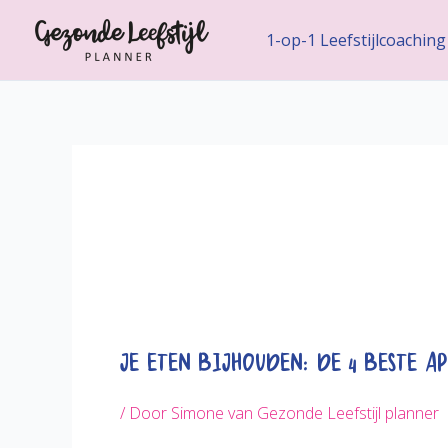
Ga
naar
1-op-1 Leefstijlcoaching
de
inhoud
Je eten bijhouden: De 4 beste Ap
/ Door
Simone van Gezonde Leefstijl planner