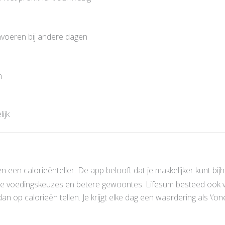
invoeren bij andere dagen
n
ijk
en een calorieënteller. De app belooft dat je makkelijker kunt bi
betere voedingskeuzes en betere gewoontes. Lifesum besteed oo
n op calorieën tellen. Je krijgt elke dag een waardering als \’one