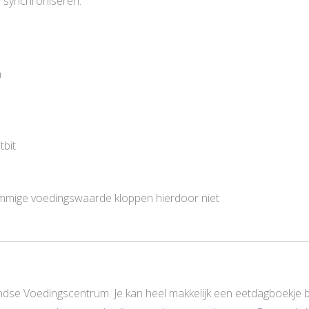
e synchroniseren.
n
tbit
mmige voedingswaarde kloppen hierdoor niet
dse Voedingscentrum. Je kan heel makkelijk een eetdagboekje 