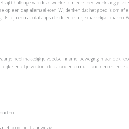
tijl Challenge van deze week is om eens een week lang je voed
ze op een dag allemaal eten. Wij denken dat het goed is om af e
t. Er zijn een aantal apps die dit een stukje makkelijker maken. W
 waar je heel makkelijk je voedselinname, beweging, maar ook re
htelijk zien of je voldoende calorieën en macronutriënten eet zo
oducten
is niet prominent aanwezig