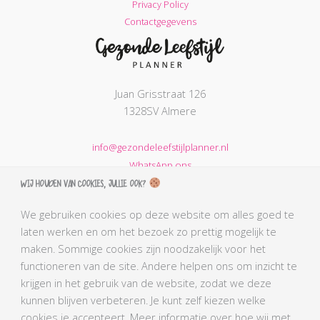
Privacy Policy
Contactgegevens
Juan Grisstraat 126
1328SV Almere
info@gezondeleefstijlplanner.nl
WhatsApp ons
Wij houden van cookies, jullie ook?
KVK nummer: 68664621
BTW nummer: NL002203974B31
We gebruiken cookies op deze website om alles goed te
laten werken en om het bezoek zo prettig mogelijk te
AGB-code Praktijk: 90069212
maken. Sommige cookies zijn noodzakelijk voor het
AGB-code Zorgverlener Simone: 90110291
functioneren van de site. Andere helpen ons om inzicht te
Kabiz registratienummer: 18106656784
krijgen in het gebruik van de website, zodat we deze
BLCN lidnummer: L0761
kunnen blijven verbeteren. Je kunt zelf kiezen welke
BGN lidnummer Simone: 4407
cookies je accepteert. Meer informatie over hoe wij met