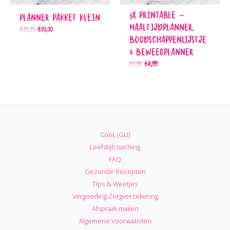
3x Printable –
Planner Pakket Klein
Maaltijdplanner,
€
13,00
€
10,00
Oorspronkelijke prijs was: €13,00.
Huidige prijs is: €10,00.
Boodschappenlijstje
& Beweegplanner
€
5,97
€
4,99
Oorspronkelijke prijs was: €5,97.
Huidige prijs is: €4,99.
CooL (GLI)
Leefstijlcoaching
FAQ
Gezonde Recepten
Tips & Weetjes
Vergoeding Zorgverzekering
Afspraak maken
Algemene Voorwaarden