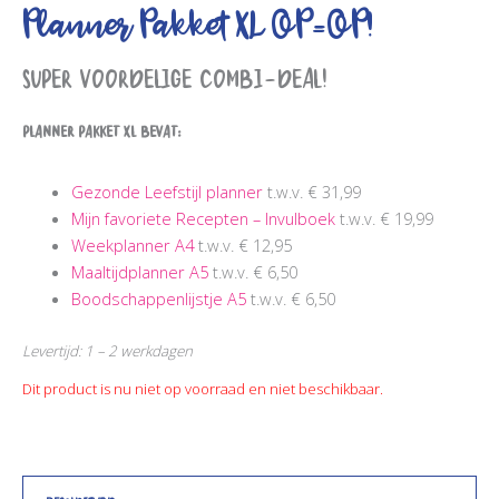
Planner Pakket XL OP=OP!
Super voordelige COMBI-DEAL!
Planner Pakket XL bevat:
Gezonde Leefstijl planner
t.w.v. € 31,99
Mijn favoriete Recepten – Invulboek
t.w.v. € 19,99
Weekplanner A4
t.w.v. € 12,95
Maaltijdplanner A5
t.w.v. € 6,50
Boodschappenlijstje A5
t.w.v. € 6,50
Levertijd: 1 – 2 werkdagen
Dit product is nu niet op voorraad en niet beschikbaar.