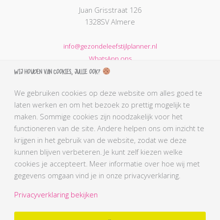
Juan Grisstraat 126
1328SV Almere
info@gezondeleefstijlplanner.nl
WhatsApp ons
Wij houden van cookies, jullie ook?
KVK nummer: 68664621
BTW nummer: NL002203974B31
We gebruiken cookies op deze website om alles goed te
laten werken en om het bezoek zo prettig mogelijk te
AGB-code Praktijk: 90069212
maken. Sommige cookies zijn noodzakelijk voor het
AGB-code Zorgverlener Simone: 90110291
functioneren van de site. Andere helpen ons om inzicht te
Kabiz registratienummer: 18106656784
krijgen in het gebruik van de website, zodat we deze
BLCN lidnummer: L0761
kunnen blijven verbeteren. Je kunt zelf kiezen welke
BGN lidnummer Simone: 4407
cookies je accepteert. Meer informatie over hoe wij met
gegevens omgaan vind je in onze privacyverklaring.
Privacyverklaring bekijken
Gezonde Leefstijl planner - Afvallen Almere
© 2026