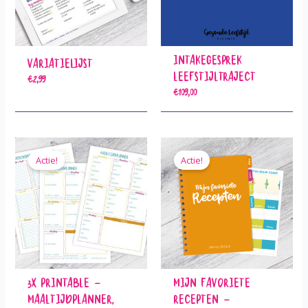
Intakegesprek
Variatielijst
Leefstijltraject
€
2,99
€
109,00
Actie!
Actie!
3x Printable –
Mijn Favoriete
Maaltijdplanner,
Recepten –