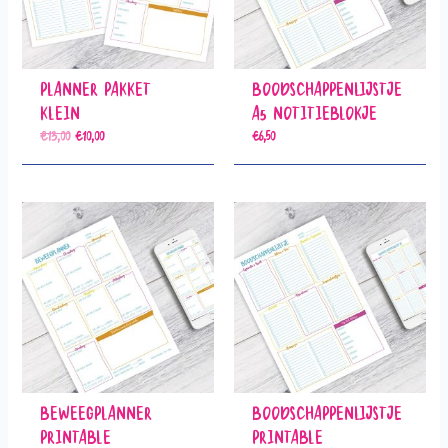
Planner Pakket
Boodschappenlijstje
Klein
A5 Notitieblokje
€
13,00
€
10,00
€
6,50
Oorspronkelijke prijs was: €13,00.
Huidige prijs is: €10,00.
Beweegplanner
Boodschappenlijstje
Printable
Printable