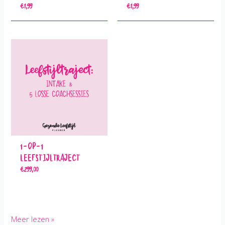
€
1,99
€
1,99
1-op-1
Leefstijltraject
€
299,00
Je
Meer lezen »