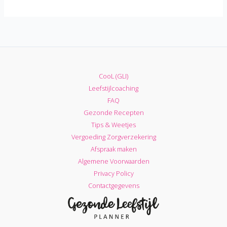
eten
bijhouden:
De
4
beste
Apps
CooL (GLI)
die
Leefstijlcoaching
je
FAQ
kunnen
Gezonde Recepten
helpen
Tips & Weetjes
tijdens
Vergoeding Zorgverzekering
het
Afspraak maken
Afvallen
Algemene Voorwaarden
Privacy Policy
Contactgegevens