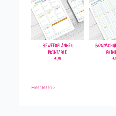
Beweegplanner
Boodschap
Printable
Prin
€
1,99
€
1
Gezond
Meer lezen »
Gourmetten
tijdens
de
Feestdagen: