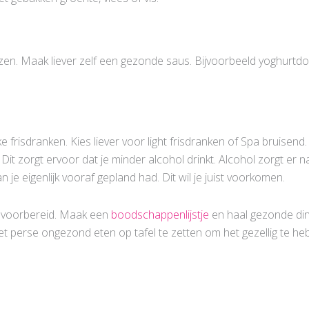
auzen. Maak liever zelf een gezonde saus. Bijvoorbeeld yoghurtd
jke frisdranken. Kies liever voor light frisdranken of Spa bruisen
. Dit zorgt ervoor dat je minder alcohol drinkt. Alcohol zorgt er 
 je eigenlijk vooraf gepland had. Dit wil je juist voorkomen.
ed voorbereid. Maak een
boodschappenlijstje
en haal gezonde ding
et perse ongezond eten op tafel te zetten om het gezellig te heb