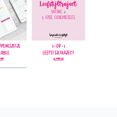
penlijstje
1-op-1
table
Leefstijltraject
,99
€
299,00