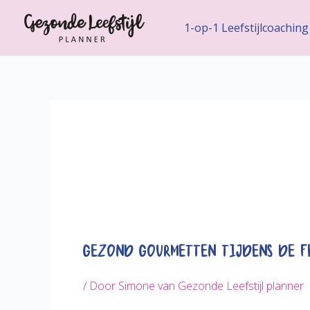
Ga
naar
1-op-1 Leefstijlcoaching
de
inhoud
Gezond Gourmetten tijdens de Fe
/ Door
Simone van Gezonde Leefstijl planner