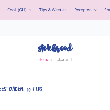
CooL (GLI)
Tips & Weetjes
Recepten
Sh
stokbrood
Home
stokbrood
estdagen: 10 Tips