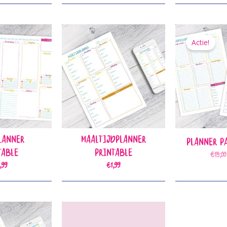
Actie!
lanner
Maaltijdplanner
Planner P
table
Printable
€
13,00
,99
€
1,99