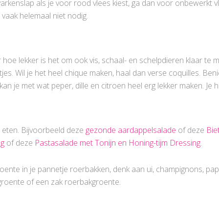
varkenslap als je voor rood vlees kiest, ga dan voor onbewerkt v
es vaak helemaal niet nodig.
hoe lekker is het om ook vis, schaal- en schelpdieren klaar te m
ftjes. Wil je het heel chique maken, haal dan verse coquilles. Be
s kan je met wat peper, dille en citroen heel erg lekker maken. J
n eten. Bijvoorbeeld deze
gezonde aardappelsalade
of deze
Bie
ng
of deze
Pastasalade met Tonijn en Honing-tijm Dressing
.
oente in je pannetje roerbakken, denk aan ui, champignons, papr
groente of een zak roerbakgroente.