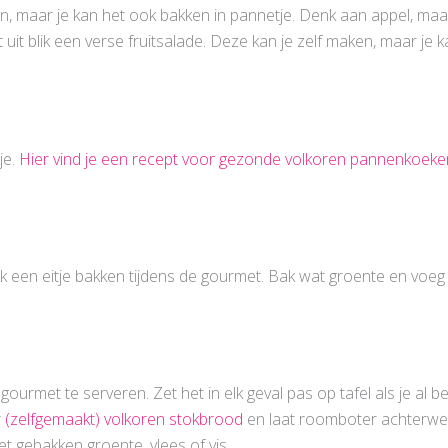
eten, maar je kan het ook bakken in pannetje. Denk aan appel, m
it uit blik een verse fruitsalade. Deze kan je zelf maken, maar j
je.
Hier vind je een recept voor gezonde volkoren pannenkoeke
k een eitje bakken tijdens de gourmet. Bak wat groente en voeg 
 gourmet te serveren. Zet het in elk geval pas op tafel als je al
r
(zelfgemaakt) volkoren stokbrood
en laat roomboter achterweg
t gebakken groente, vlees of vis.