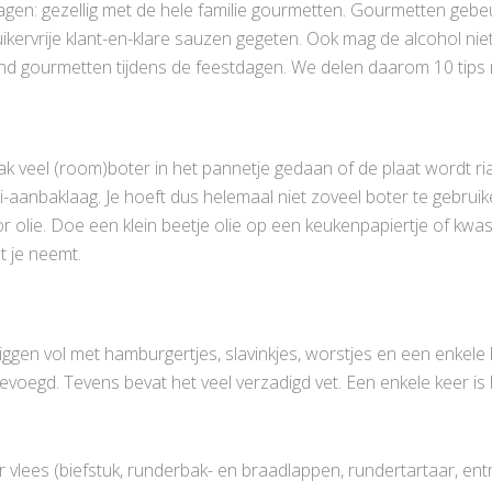
dagen: gezellig met de hele familie gourmetten. Gourmetten gebeu
uikervrije klant-en-klare sauzen gegeten. Ook mag de alcohol niet
nd gourmetten tijdens de feestdagen. We delen daarom 10 tips 
veel (room)boter in het pannetje gedaan of de plaat wordt riant 
aanbaklaag. Je hoeft dus helemaal niet zoveel boter te gebruik
olie. Doe een klein beetje olie op een keukenpapiertje of kwast
t je neemt.
en vol met hamburgertjes, slavinkjes, worstjes en een enkele k
egevoegd. Tevens bevat het veel verzadigd vet. Een enkele keer 
 vlees (biefstuk, runderbak- en braadlappen, rundertartaar, entre