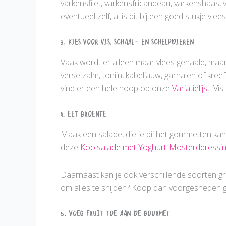
varkensfilet, varkensfricandeau, varkenshaas, 
eventueel zelf, al is dit bij een goed stukje vle
3. Kies voor vis, schaal- en schelpdieren
Vaak wordt er alleen maar vlees gehaald, maar 
verse zalm, tonijn, kabeljauw, garnalen of kree
vind er een hele hoop op onze
Variatielijst
. Vi
4. Eet groente
Maak een salade, die je bij het gourmetten ka
deze
Koolsalade met Yoghurt-Mosterddressi
Daarnaast kan je ook verschillende soorten gr
om alles te snijden? Koop dan voorgesneden 
5. Voeg fruit toe aan de gourmet