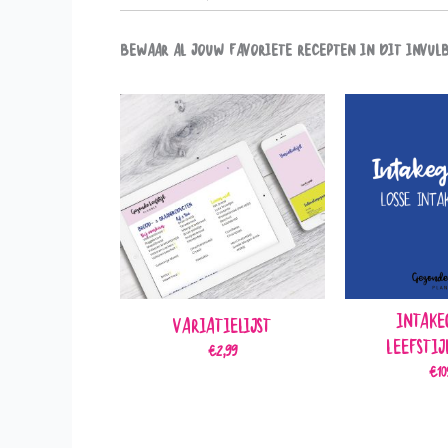
Bewaar al jouw favoriete recepten in dit invul
Intake
Variatielijst
Leefstij
€
2,99
€
10